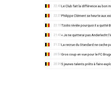
Le Club fait la différence au bon 
22:43
Philippe Clément se heurte aux e
22:27
Tzolis révèle pourquoi il a quitté
22:15
« Je ne quitterai pas Anderlecht l'
21:43
La recrue du Standard ne cache p
21:23
Gros coup en vue pour le FC Bruges
20:50
5 jeunes talents prêts à faire exp
20:39