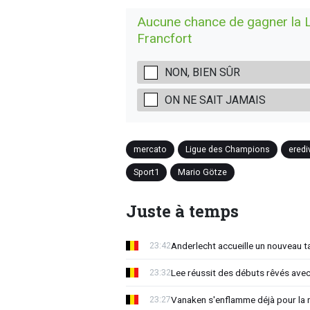
Aucune chance de gagner la L
Francfort
NON, BIEN SÛR
ON NE SAIT JAMAIS
mercato
Ligue des Champions
eredi
Sport1
Mario Götze
Juste à temps
Anderlecht accueille un nouveau t
23:42
Lee réussit des débuts rêvés avec
23:32
Vanaken s'enflamme déjà pour la n
23:27