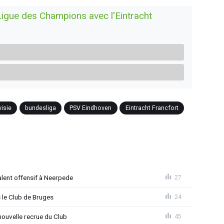
igue des Champions avec l'Eintracht
visie
bundesliga
PSV Eindhoven
Eintracht Francfort
alent offensif à Neerpede
27
 le Club de Bruges
24
ouvelle recrue du Club
45