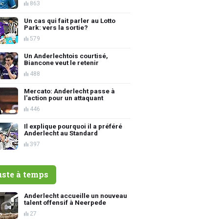
863
Un cas qui fait parler au Lotto
Park: vers la sortie?
579
Un Anderlechtois courtisé,
Biancone veut le retenir
488
Mercato: Anderlecht passe à
l'action pour un attaquant
446
Il explique pourquoi il a préféré
Anderlecht au Standard
397
uste à temps
Anderlecht accueille un nouveau
talent offensif à Neerpede
27