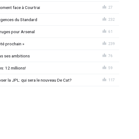
moment face à Courtrai
27
xigences du Standard
232
 Bruges pour Arsenal
61
été prochain »
239
as ses ambitions
76
: 12 millions!
59
loser la JPL: qui sera le nouveau De Cat?
117