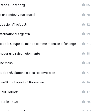
d face à Göteborg
35
nt un rendez-vous crucial
78
ossier Vinicius Jr
82
nternational argentin
99
finale de la Coupe du monde comme monnaie d'échange
213
s pour une raison étonnante
38
gné Messi
53
t des révélations sur sa reconversion
77
eilli par Laporta à Barcelone
29
Raul Florucz
17
pour le RSCA
203