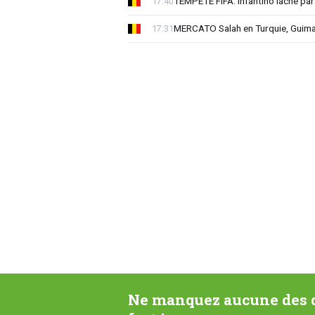
TEMPETE FIFA: Infantino lâché par
17:40
MERCATO Salah en Turquie, Guima
17:31
Ne manquez aucune des d