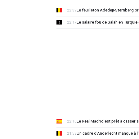
Le feuilleton Adedeji-Sternberg p
22:39
Le salaire fou de Salah en Turquie 
22:17
Le Real Madrid est prêt à casser sa
22:10
Un cadre d'Anderlecht manque à l'a
21:58