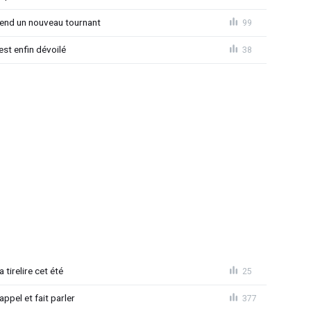
rend un nouveau tournant
99
est enfin dévoilé
38
 tirelire cet été
25
ppel et fait parler
377