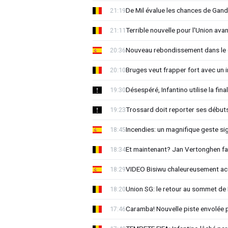
De Mil évalue les chances de Gan
21:19
Terrible nouvelle pour l'Union ava
21:11
Nouveau rebondissement dans le d
20:36
Bruges veut frapper fort avec un i
20:10
Désespéré, Infantino utilise la 
19:30
Trossard doit reporter ses début
19:23
Incendies: un magnifique geste si
18:45
Et maintenant? Jan Vertonghen fai
18:34
VIDEO Bisiwu chaleureusement accu
18:29
Union SG: le retour au sommet de 
18:20
Caramba! Nouvelle piste envolée 
17:46