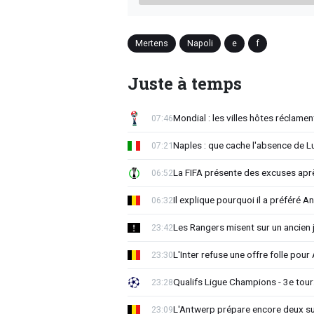
Mertens
Napoli
e
f
Juste à temps
Mondial : les villes hôtes réclament
07:46
Naples : que cache l'absence de L
07:21
La FIFA présente des excuses après 
06:52
Il explique pourquoi il a préféré 
06:32
Les Rangers misent sur un ancien 
23:42
L'Inter refuse une offre folle pou
23:30
Qualifs Ligue Champions - 3e tour:
23:28
L'Antwerp prépare encore deux su
23:09