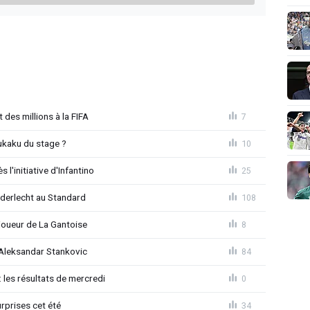
 des millions à la FIFA
7
ukaku du stage ?
10
l'initiative d'Infantino
25
Anderlecht au Standard
108
joueur de La Gantoise
8
r Aleksandar Stankovic
84
 les résultats de mercredi
0
rprises cet été
34