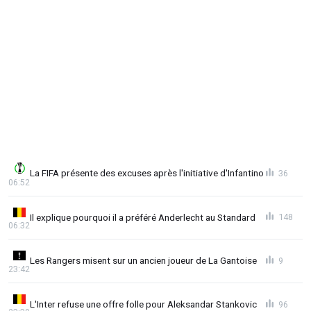
La FIFA présente des excuses après l'initiative d'Infantino
36
06:52
Il explique pourquoi il a préféré Anderlecht au Standard
148
06:32
Les Rangers misent sur un ancien joueur de La Gantoise
9
23:42
L'Inter refuse une offre folle pour Aleksandar Stankovic
96