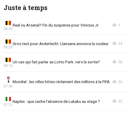
Juste à temps
Real ou Arsenal? Fin du suspense pour Vinicius Jr
1
08:41
Gros test pour Anderlecht: Llansana annonce la couleur
24
08:33
Un cas qui fait parler au Lotto Park: vers la sortie?
58
08:16
Mondial : les villes hôtes réclament des millions à la FIFA
20
07:46
Naples : que cache l'absence de Lukaku au stage ?
23
07:21