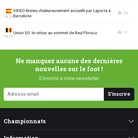
VIDEO Bisiwu chaleureusement accueilli par Laporta à
29
Barcelone
18:29
Union SG: le retour au sommet de Raul Florucz
17
18:20
Ne manquez aucune des dernières
nouvelles sur le foot !
S'inscrire à notre newsletter
S'inscrire
Championnats