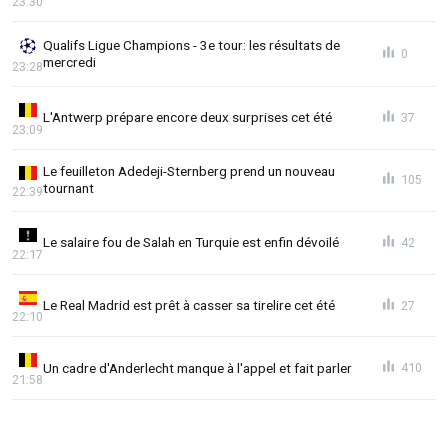
23:30
Qualifs Ligue Champions - 3e tour: les résultats de
0
mercredi
23:28
L'Antwerp prépare encore deux surprises cet été
37
23:09
Le feuilleton Adedeji-Sternberg prend un nouveau
105
tournant
22:39
Le salaire fou de Salah en Turquie est enfin dévoilé
42
22:17
Le Real Madrid est prêt à casser sa tirelire cet été
27
22:10
Un cadre d'Anderlecht manque à l'appel et fait parler
410
21:58