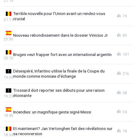
21:19
Terrible nouvelle pour l'Union avant un rendez-vous
79
crucial
21:11
Nouveau rebondissement dans le dossier Vinicius Jr
83
20:36
Bruges veut frapper fort avec un international argentin
101
20:10
Désespéré, Infantino utilise la finale de la Coupe du
216
monde comme monnaie d'échange
19:30
Trossard doit reporter ses débuts pour une raison
38
étonnante
19:23
Incendies: un magnifique geste signé Messi
54
18:45
Et maintenant? Jan Vertonghen fait des révélations sur
78
sa reconversion
18:34