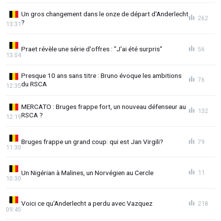
Un gros changement dans le onze de départ d'Anderlecht
262
?
13:31
Praet révèle une série d'offres : "J'ai été surpris"
56
13:04
Presque 10 ans sans titre : Bruno évoque les ambitions
76
du RSCA
12:35
MERCATO : Bruges frappe fort, un nouveau défenseur au
132
RSCA ?
12:19
Bruges frappe un grand coup: qui est Jan Virgili?
79
11:30
Un Nigérian à Malines, un Norvégien au Cercle
11
10:30
Voici ce qu'Anderlecht a perdu avec Vazquez
218
09:45