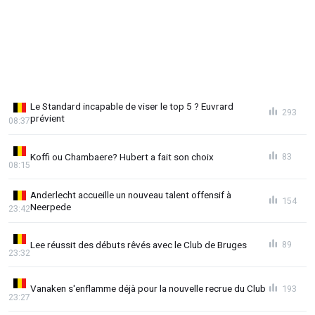
Le Standard incapable de viser le top 5 ? Euvrard
293
prévient
08:37
Koffi ou Chambaere? Hubert a fait son choix
83
08:15
Anderlecht accueille un nouveau talent offensif à
154
Neerpede
23:42
Lee réussit des débuts rêvés avec le Club de Bruges
89
23:32
Vanaken s'enflamme déjà pour la nouvelle recrue du Club
193
23:27