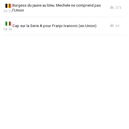
Burgess du jaune au bleu: Mechele ne comprend pas
373
l'Union
09:15
Cap sur la Serie A pour Franjo Ivanovic (ex-Union)
60
08:45