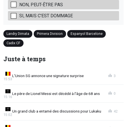
NON, PEUT-ÊTRE PAS
SI, MAIS C'EST DOMMAGE
Landry Dimata
Primera Division
Espanyol Barcelone
Cadix CF
Juste à temps
L'Union SG annonce une signature surprise
3
15:53
Le père de Lionel Messi est décédé à l'âge de 68 ans
0
15:16
Un grand club a entamé des discussions pour Lukaku
42
15:02