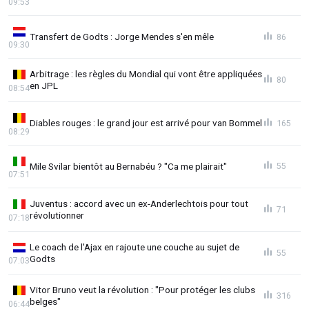
09:53
Transfert de Godts : Jorge Mendes s'en mêle
86
09:30
Arbitrage : les règles du Mondial qui vont être appliquées
80
en JPL
08:54
Diables rouges : le grand jour est arrivé pour van Bommel
165
08:29
Mile Svilar bientôt au Bernabéu ? "Ca me plairait"
55
07:51
Juventus : accord avec un ex-Anderlechtois pour tout
71
révolutionner
07:18
Le coach de l'Ajax en rajoute une couche au sujet de
55
Godts
07:03
Vitor Bruno veut la révolution : "Pour protéger les clubs
316
belges"
06:44