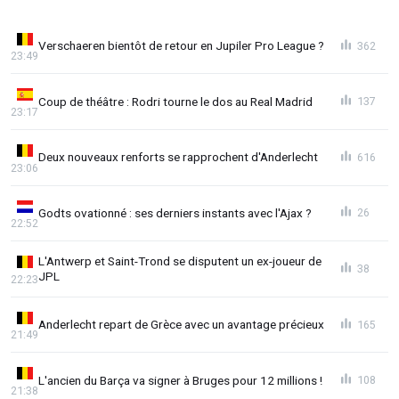
Verschaeren bientôt de retour en Jupiler Pro League ?
362
23:49
Coup de théâtre : Rodri tourne le dos au Real Madrid
137
23:17
Deux nouveaux renforts se rapprochent d'Anderlecht
616
23:06
Godts ovationné : ses derniers instants avec l'Ajax ?
26
22:52
L'Antwerp et Saint-Trond se disputent un ex-joueur de
38
JPL
22:23
Anderlecht repart de Grèce avec un avantage précieux
165
21:49
L'ancien du Barça va signer à Bruges pour 12 millions !
108
21:38