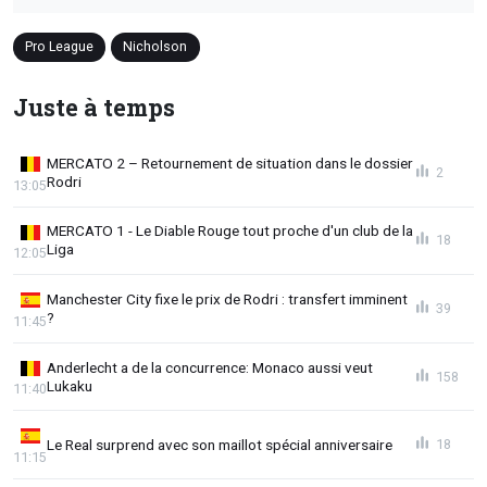
Pro League
Nicholson
Juste à temps
MERCATO 2 – Retournement de situation dans le dossier
2
Rodri
13:05
MERCATO 1 - Le Diable Rouge tout proche d'un club de la
18
Liga
12:05
Manchester City fixe le prix de Rodri : transfert imminent
39
?
11:45
Anderlecht a de la concurrence: Monaco aussi veut
158
Lukaku
11:40
Le Real surprend avec son maillot spécial anniversaire
18
11:15