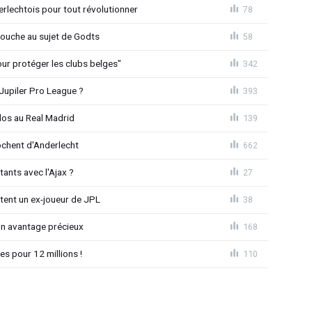
rlechtois pour tout révolutionner
78
 couche au sujet de Godts
58
Pour protéger les clubs belges"
342
Jupiler Pro League ?
393
dos au Real Madrid
139
chent d'Anderlecht
662
tants avec l'Ajax ?
27
tent un ex-joueur de JPL
38
un avantage précieux
168
es pour 12 millions !
110