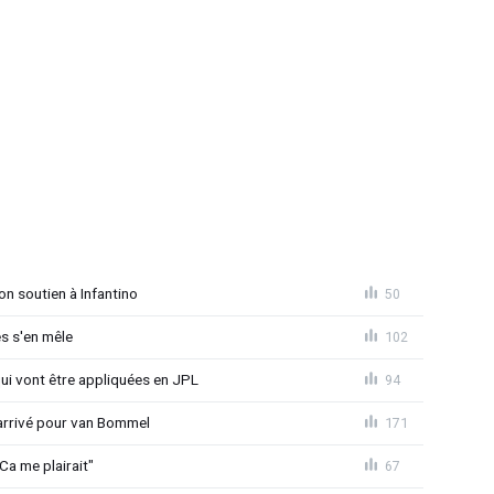
on soutien à Infantino
50
s s'en mêle
102
qui vont être appliquées en JPL
94
 arrivé pour van Bommel
171
Ca me plairait"
67