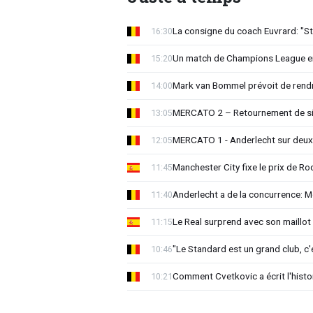
La consigne du coach Euvrard: "St
16:30
Un match de Champions League e
15:20
Mark van Bommel prévoit de rendre
14:00
MERCATO 2 – Retournement de sit
13:05
MERCATO 1 - Anderlecht sur deux 
12:05
Manchester City fixe le prix de Rod
11:45
Anderlecht a de la concurrence: 
11:40
Le Real surprend avec son maillot 
11:15
"Le Standard est un grand club, c'
10:46
Comment Cvetkovic a écrit l'histo
10:21