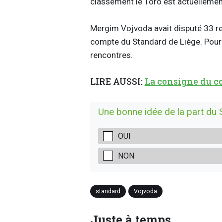
classement le Toro est actuellemen
Mergim Vojvoda avait disputé 33 r
compte du Standard de Liège. Pour T
rencontres.
LIRE AUSSI:
La consigne du co
Une bonne idée de la part du 
OUI
NON
standard
Vojvoda
Juste à temps