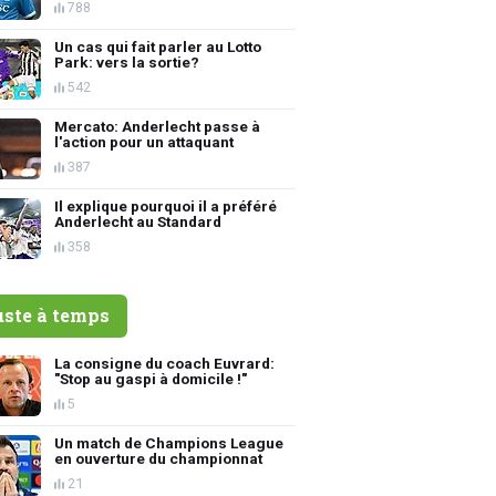
788
Un cas qui fait parler au Lotto
Park: vers la sortie?
542
Mercato: Anderlecht passe à
l'action pour un attaquant
387
Il explique pourquoi il a préféré
Anderlecht au Standard
358
uste à temps
La consigne du coach Euvrard:
"Stop au gaspi à domicile !"
5
Un match de Champions League
en ouverture du championnat
21