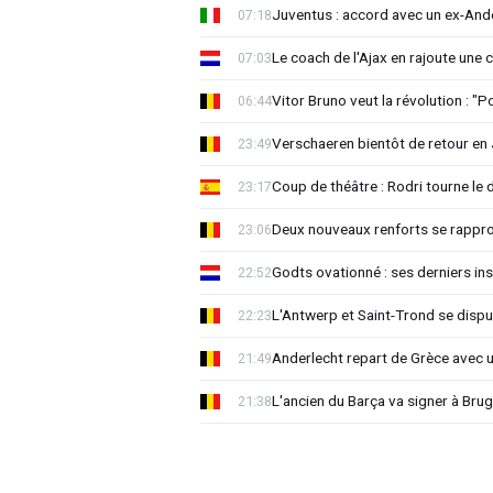
Juventus : accord avec un ex-Ande
07:18
Le coach de l'Ajax en rajoute une
07:03
Vitor Bruno veut la révolution : "
06:44
Verschaeren bientôt de retour en 
23:49
Coup de théâtre : Rodri tourne le 
23:17
Deux nouveaux renforts se rappro
23:06
Godts ovationné : ses derniers ins
22:52
L'Antwerp et Saint-Trond se dispu
22:23
Anderlecht repart de Grèce avec 
21:49
L'ancien du Barça va signer à Brug
21:38