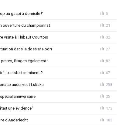
op au gaspi à domicile !"
5
n ouverture du championnat
21
 visite à Thibaut Courtois
32
uation dans le dossier Rodri
27
pistes, Bruges également !
82
ri : transfert imminent ?
67
Monaco aussi veut Lukaku
258
spécial anniversaire
25
était une évidence"
173
ire d'Anderlecht
183