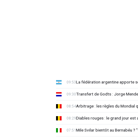
La fédération argentine apporte s
09:53
Transfert de Godts : Jorge Mende
09:30
Arbitrage : les règles du Mondial 
08:54
Diables rouges : le grand jour est
08:29
Mile Svilar bientôt au Bernabéu ? "
07:51