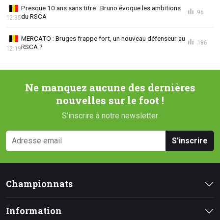
Presque 10 ans sans titre : Bruno évoque les ambitions
96
du RSCA
12:35
MERCATO : Bruges frappe fort, un nouveau défenseur au
186
RSCA ?
12:19
Ne manquez aucune des dernières
nouvelles sur le foot !
S'inscrire à notre newsletter
S'inscrire
Championnats
Information