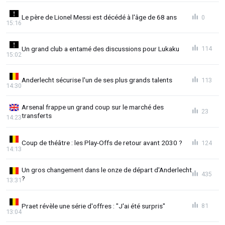
Le père de Lionel Messi est décédé à l'âge de 68 ans
0
15:16
Un grand club a entamé des discussions pour Lukaku
114
15:02
Anderlecht sécurise l'un de ses plus grands talents
113
14:30
Arsenal frappe un grand coup sur le marché des
23
transferts
14:23
Coup de théâtre : les Play-Offs de retour avant 2030 ?
124
14:13
Un gros changement dans le onze de départ d'Anderlecht
435
?
13:31
Praet révèle une série d'offres : "J'ai été surpris"
81
13:04