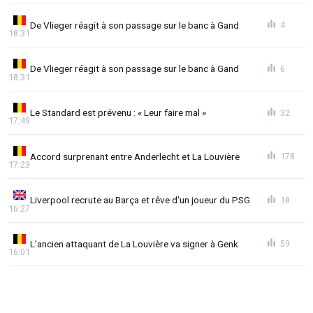
De Vlieger réagit à son passage sur le banc à Gand
4
18:31
De Vlieger réagit à son passage sur le banc à Gand
6
18:31
Le Standard est prévenu : « Leur faire mal »
32
17:49
Accord surprenant entre Anderlecht et La Louvière
178
17:23
Liverpool recrute au Barça et rêve d'un joueur du PSG
18
16:27
L'ancien attaquant de La Louvière va signer à Genk
59
16:01