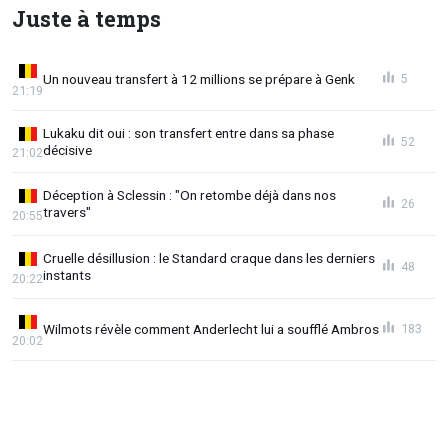
Juste à temps
Un nouveau transfert à 12 millions se prépare à Genk
5
21:19
Lukaku dit oui : son transfert entre dans sa phase
52
décisive
21:02
Déception à Sclessin : "On retombe déjà dans nos
26
travers"
20:55
Cruelle désillusion : le Standard craque dans les derniers
48
instants
20:22
Wilmots révèle comment Anderlecht lui a soufflé Ambros
183
20:02