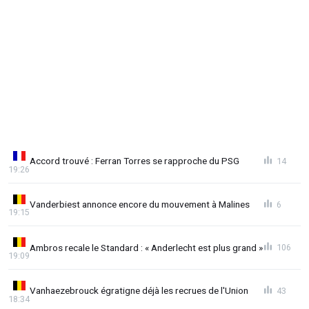
Accord trouvé : Ferran Torres se rapproche du PSG
14
19:26
Vanderbiest annonce encore du mouvement à Malines
6
19:15
Ambros recale le Standard : « Anderlecht est plus grand »
106
19:09
Vanhaezebrouck égratigne déjà les recrues de l'Union
43
18:34