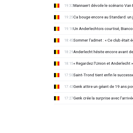
Mannaert dévoile le scénario Va
19:32
Ca bouge encore au Standard: un 
19:25
Un Anderlechtois courtisé, Biancon
19:18
Sommer l'admet : « Ce club était 
18:45
Anderlecht hésite encore avant de 
18:29
« Regardez l'Union et Anderlecht »
18:15
Saint-Trond tient enfin le succes
17:50
Genk attire un géant de 19 ans pou
17:43
Genk crée la surprise avec l'arriv
17:27