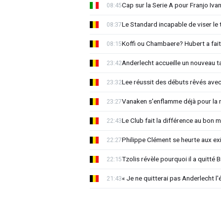
Cap sur la Serie A pour Franjo Iva
08:45
Le Standard incapable de viser le 
08:37
Koffi ou Chambaere? Hubert a fait
08:15
Anderlecht accueille un nouveau t
23:42
Lee réussit des débuts rêvés avec
23:32
Vanaken s'enflamme déjà pour la n
23:27
Le Club fait la différence au bon 
22:43
Philippe Clément se heurte aux e
22:27
Tzolis révèle pourquoi il a quitté
22:15
« Je ne quitterai pas Anderlecht l'
21:43