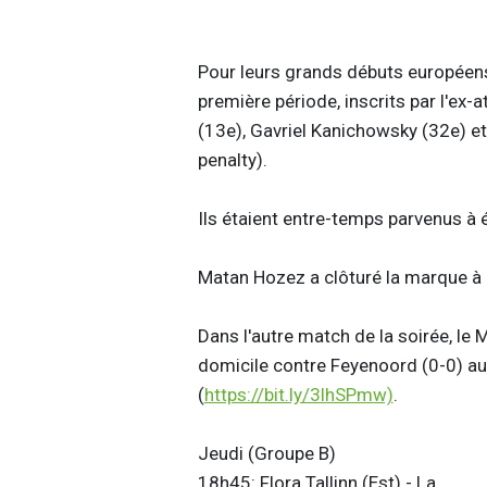
Pour leurs grands débuts européens
première période, inscrits par l'ex-
(13e), Gavriel Kanichowsky (32e) et
penalty).
Ils étaient entre-temps parvenus à
Matan Hozez a clôturé la marque à 
Dans l'autre match de la soirée, le 
domicile contre Feyenoord (0-0) a
(
https://bit.ly/3lhSPmw)
.
Jeudi (Groupe B)
18h45: Flora Tallinn (Est) - La