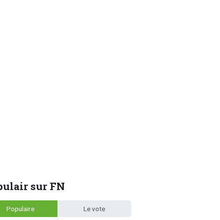
ulair sur FN
Populaire
Le vote