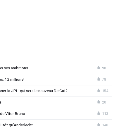
as ses ambitions
98
: 12 millions!
78
loser la JPL: qui sera le nouveau De Cat?
154
s
20
 de Vitor Bruno
113
lutôt qu'Anderlecht
140