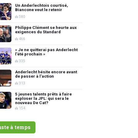
Un Anderlechtois courtisé,
Biancone veut le retenir
580
Philippe Clément se heurte aux
exigences du Standard
466
« Je ne quitterai pas Anderlecht
l'été prochain »
335
Anderlecht hésite encore avant
de passer à l'action
313
5 jeunes talents prêts à faire
exploser la JPL: qui sera le
nouveau De Cat?
154
uste à temps