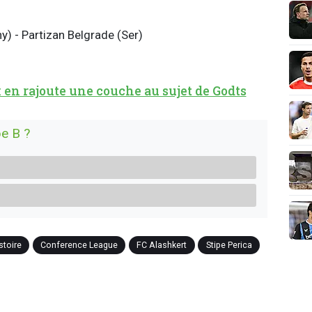
oise
) - Partizan Belgrade (Ser)
x en rajoute une couche au sujet de Godts
e B ?
stoire
Conference League
FC Alashkert
Stipe Perica