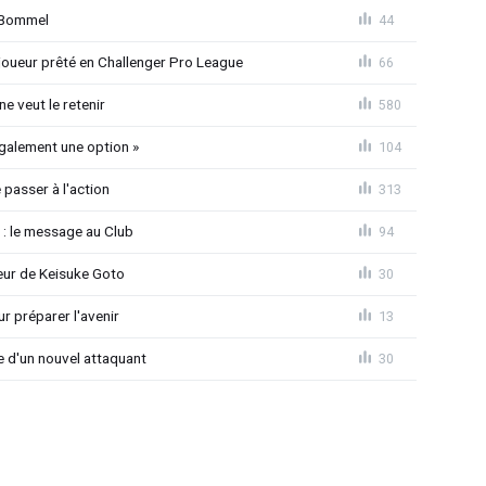
n Bommel
44
joueur prêté en Challenger Pro League
66
e veut le retenir
580
également une option »
104
passer à l'action
313
 : le message au Club
94
seur de Keisuke Goto
30
r préparer l'avenir
13
ée d'un nouvel attaquant
30