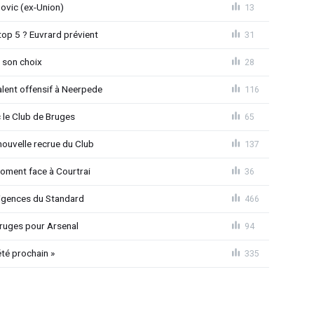
novic (ex-Union)
13
top 5 ? Euvrard prévient
31
 son choix
28
alent offensif à Neerpede
116
 le Club de Bruges
65
ouvelle recrue du Club
137
moment face à Courtrai
36
xigences du Standard
466
 Bruges pour Arsenal
94
été prochain »
335