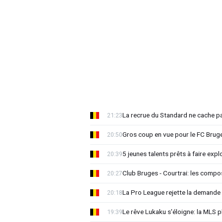
La recrue du Standard ne cache p
21:23
Gros coup en vue pour le FC Bruges
20:50
5 jeunes talents prêts à faire exp
20:39
Club Bruges - Courtrai: les compo
20:27
La Pro League rejette la demande
20:18
Le rêve Lukaku s'éloigne: la MLS p
19:39