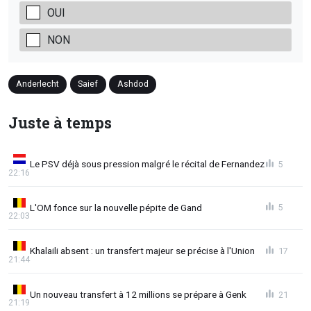
OUI
NON
Anderlecht
Saief
Ashdod
Juste à temps
Le PSV déjà sous pression malgré le récital de Fernandez
5
22:16
L'OM fonce sur la nouvelle pépite de Gand
5
22:03
Khalaili absent : un transfert majeur se précise à l'Union
17
21:44
Un nouveau transfert à 12 millions se prépare à Genk
21
21:19