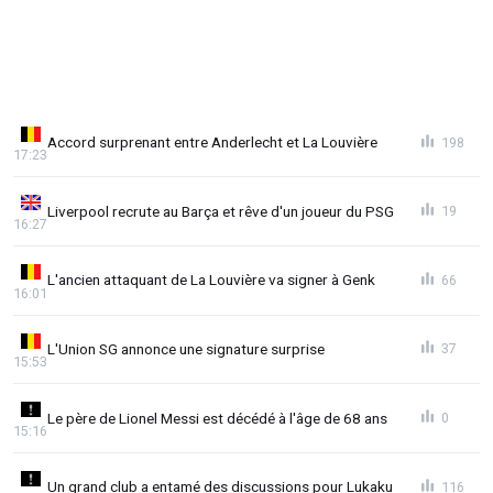
Accord surprenant entre Anderlecht et La Louvière
198
17:23
Liverpool recrute au Barça et rêve d'un joueur du PSG
19
16:27
L'ancien attaquant de La Louvière va signer à Genk
66
16:01
L'Union SG annonce une signature surprise
37
15:53
Le père de Lionel Messi est décédé à l'âge de 68 ans
0
15:16
Un grand club a entamé des discussions pour Lukaku
116