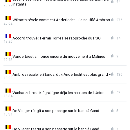
64
instants
20:22
Wilmots révèle comment Anderlecht lui a soufflé Ambros
276
20:02
Accord trouvé : Ferran Torres se rapproche du PSG
14
19:26
Vanderbiest annonce encore du mouvement à Malines
9
19:15
Ambros recale le Standard : « Anderlecht est plus grand »
136
19:09
Vanhaezebrouck égratigne déjà les recrues de l'Union
47
18:34
De Vlieger réagit à son passage sur le banc à Gand
5
18:31
De Vlieger réagit à son passage sur le banc à Gand
7