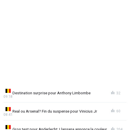
Destination surprise pour Anthony Limbombe
32
09:18
Real ou Arsenal? Fin du suspense pour Vinicius Jr
60
08:41
Gros test pour Anderlecht: Llansana annonce la couleur
204