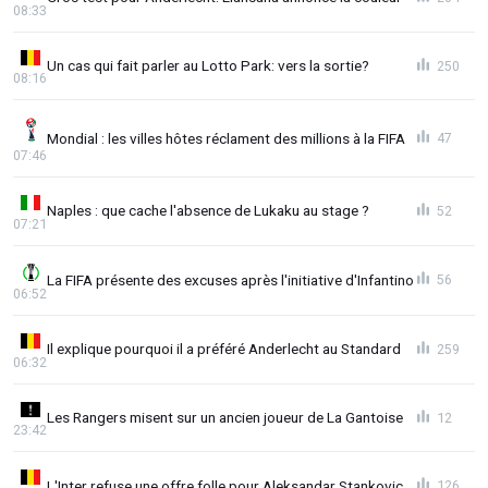
08:33
Un cas qui fait parler au Lotto Park: vers la sortie?
250
08:16
Mondial : les villes hôtes réclament des millions à la FIFA
47
07:46
Naples : que cache l'absence de Lukaku au stage ?
52
07:21
La FIFA présente des excuses après l'initiative d'Infantino
56
06:52
Il explique pourquoi il a préféré Anderlecht au Standard
259
06:32
Les Rangers misent sur un ancien joueur de La Gantoise
12
23:42
L'Inter refuse une offre folle pour Aleksandar Stankovic
126