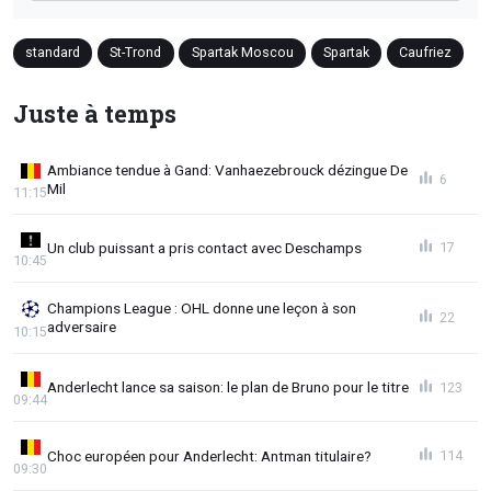
standard
St-Trond
Spartak Moscou
Spartak
Caufriez
Juste à temps
Ambiance tendue à Gand: Vanhaezebrouck dézingue De
6
Mil
11:15
Un club puissant a pris contact avec Deschamps
17
10:45
Champions League : OHL donne une leçon à son
22
adversaire
10:15
Anderlecht lance sa saison: le plan de Bruno pour le titre
123
09:44
Choc européen pour Anderlecht: Antman titulaire?
114
09:30