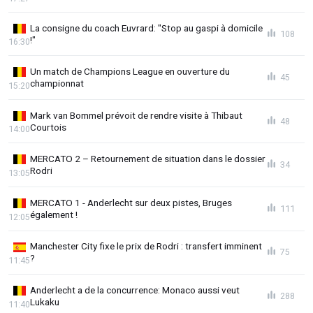
La consigne du coach Euvrard: "Stop au gaspi à domicile
108
!"
16:30
Un match de Champions League en ouverture du
45
championnat
15:20
Mark van Bommel prévoit de rendre visite à Thibaut
48
Courtois
14:00
MERCATO 2 – Retournement de situation dans le dossier
34
Rodri
13:05
MERCATO 1 - Anderlecht sur deux pistes, Bruges
111
également !
12:05
Manchester City fixe le prix de Rodri : transfert imminent
75
?
11:45
Anderlecht a de la concurrence: Monaco aussi veut
288
Lukaku
11:40