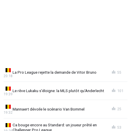
La Pro League rejette la demande de Vitor Bruno
55
20:18
Le rêve Lukaku s'éloigne: la MLS plutôt qu'Anderlecht
101
19:39
Mannaert dévoile le scénario Van Bommel
25
19:32
Ca bouge encore au Standard: un joueur prêté en
53
Challenger Pro League
19:25