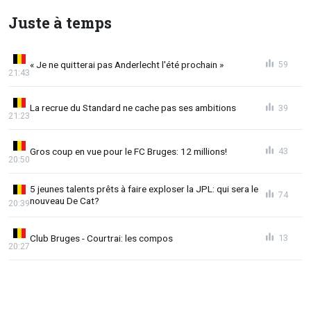
Juste à temps
« Je ne quitterai pas Anderlecht l'été prochain »
59
21:43
La recrue du Standard ne cache pas ses ambitions
39
21:23
Gros coup en vue pour le FC Bruges: 12 millions!
43
20:50
5 jeunes talents prêts à faire exploser la JPL: qui sera le
74
nouveau De Cat?
20:39
Club Bruges - Courtrai: les compos
13
20:27