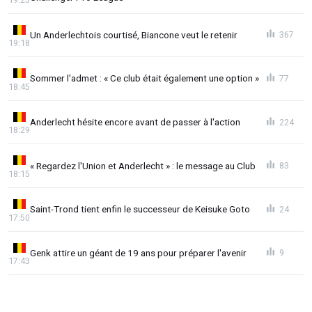
Un Anderlechtois courtisé, Biancone veut le retenir
367
19:18
Sommer l'admet : « Ce club était également une option »
77
18:45
Anderlecht hésite encore avant de passer à l'action
224
18:29
« Regardez l'Union et Anderlecht » : le message au Club
83
18:15
Saint-Trond tient enfin le successeur de Keisuke Goto
24
17:50
Genk attire un géant de 19 ans pour préparer l'avenir
9
17:43