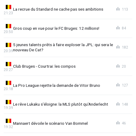
La recrue du Standard ne cache pas ses ambitions
113
21:23
Gros coup en vue pour le FC Bruges: 12 millions!
84
20:50
5 jeunes talents prêts à faire exploser la JPL: qui sera le
182
nouveau De Cat?
20:39
Club Bruges - Courtrai: les compos
20
20:27
La Pro League rejette la demande de Vitor Bruno
127
20:18
Le rêve Lukaku s'éloigne: la MLS plutôt qu'Anderlecht
148
19:39
Mannaert dévoile le scénario Van Bommel
46
19:32