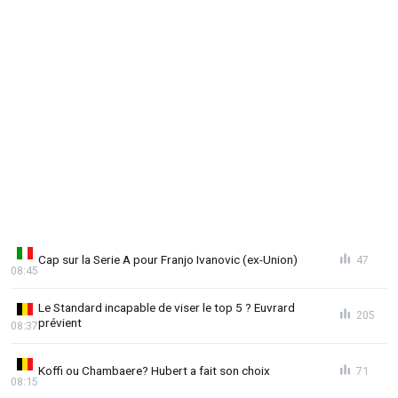
Cap sur la Serie A pour Franjo Ivanovic (ex-Union)
47
08:45
Le Standard incapable de viser le top 5 ? Euvrard
205
prévient
08:37
Koffi ou Chambaere? Hubert a fait son choix
71
08:15