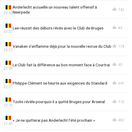
Anderlecht accueille un nouveau talent offensif à
142
Neerpede
23:42
Lee réussit des débuts rêvés avec le Club de Bruges
83
23:32
Vanaken s'enflamme déjà pour la nouvelle recrue du Club
178
23:27
Le Club fait la différence au bon moment face à Courtrai
43
22:43
Philippe Clément se heurte aux exigences du Standard
647
22:27
Tzolis révèle pourquoi il a quitté Bruges pour Arsenal
115
22:15
« Je ne quitterai pas Anderlecht l'été prochain »
402
21:43