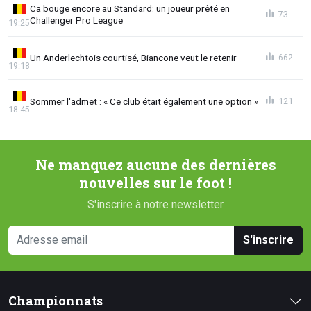
Ca bouge encore au Standard: un joueur prêté en
73
Challenger Pro League
19:25
Un Anderlechtois courtisé, Biancone veut le retenir
662
19:18
Sommer l'admet : « Ce club était également une option »
121
18:45
Ne manquez aucune des dernières
nouvelles sur le foot !
S'inscrire à notre newsletter
S'inscrire
Championnats