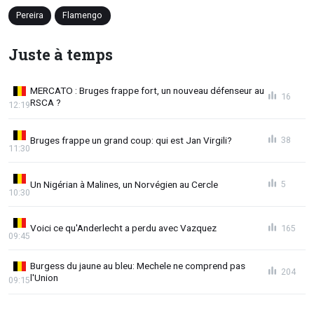
Pereira
Flamengo
Juste à temps
MERCATO : Bruges frappe fort, un nouveau défenseur au
16
RSCA ?
12:19
Bruges frappe un grand coup: qui est Jan Virgili?
38
11:30
Un Nigérian à Malines, un Norvégien au Cercle
5
10:30
Voici ce qu'Anderlecht a perdu avec Vazquez
165
09:45
Burgess du jaune au bleu: Mechele ne comprend pas
204
l'Union
09:15