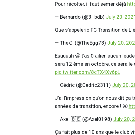
Pour récolter, il faut semer déjà
htt
— Bernardo (@3_bdb)
July 20, 202
Que s'appelerio FC Transition de Li
— The🥚 (@TheEgg73)
July 20, 20
Euuuuuh 😬 t'as 0 ailier, aucun lead
sera 12 ème en octobre, ce sera le 
pic.twitter.com/8cTX4Xy6pL
— Cédric (@Cedric2311)
July 20, 
J’ai l’impression qu’on nous dit ça t
années de transition, encore ! 🥱
ht
— Axel 🇧🇪 (@Axel0198)
July 20, 
Ça fait plus de 10 ans que le club v