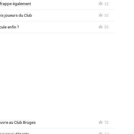
 frappe également
22
is joueurs du Club
32
ule enfin ?
55
ouvre au Club Bruges
73