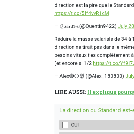
direction est la pire que le Standar
https://t.co/5If4vvR1cM
— 𝓠𝓾𝓮𝓷𝓽𝓲𝓷 (@Quentin9422)
July 2
Réduire la masse salariale de 34 à 1
direction ne tirait pas dans le même
besoins vitaux t’es complètement à 
(et encore si 1/2
https://t.co/Yf9I
— Alex🔴⚪️👹 (@Alex_180800)
Jul
LIRE AUSSI:
Il explique pourq
La direction du Standard est-e
OUI