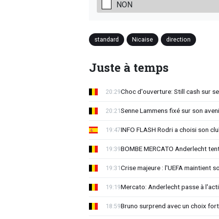
NON
standard
Nicaise
direction
Juste à temps
Choc d'ouverture: Still cash sur s
20:29
Senne Lammens fixé sur son aveni
20:21
INFO FLASH Rodri a choisi son cl
19:47
BOMBE MERCATO Anderlecht tente
19:39
Crise majeure : l'UEFA maintient s
19:31
Mercato: Anderlecht passe à l'act
19:19
Bruno surprend avec un choix for
18:59