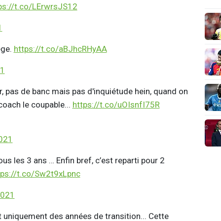
ps://t.co/LErwrsJS12
1
ège.
https://t.co/aBJhcRHyAA
21
er, pas de banc mais pas d'inquiétude hein, quand on
coach le coupable...
https://t.co/uOIsnfI75R
2021
ous les 3 ans … Enfin bref, c’est reparti pour 2
tps://t.co/Sw2t9xLpnc
2021
it uniquement des années de transition... Cette