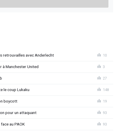
es retrouvailles avec Anderlecht
10
r à Manchester United
3
ub
27
 le coup Lukaku
148
on boycott
19
ion pour un attaquant
93
t face au PAOK
93