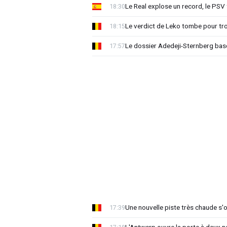
Le Real explose un record, le PSV
18:30
Le verdict de Leko tombe pour tro
18:15
Le dossier Adedeji-Sternberg basc
17:57
Une nouvelle piste très chaude s'
17:39