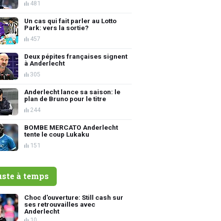
481
Un cas qui fait parler au Lotto
Park: vers la sortie?
457
Deux pépites françaises signent
à Anderlecht
305
Anderlecht lance sa saison: le
plan de Bruno pour le titre
244
BOMBE MERCATO Anderlecht
tente le coup Lukaku
151
uste à temps
Choc d'ouverture: Still cash sur
ses retrouvailles avec
Anderlecht
10