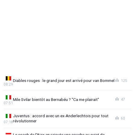
Diables rouges : le grand jour est arrivé pour van Bommel
125
08:29
Mile Svilar bientôt au Bernabéu ? "Ca me plairait"
47
07:51
Juventus : accord avec un ex-Anderlechtois pour tout
60
révolutionner
07:18
Le coach de l'Ajax en rajoute une couche au sujet de