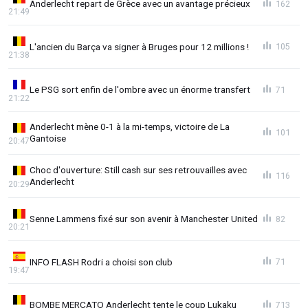
Anderlecht repart de Grèce avec un avantage précieux
162
21:49
L'ancien du Barça va signer à Bruges pour 12 millions !
105
21:38
Le PSG sort enfin de l'ombre avec un énorme transfert
71
21:22
Anderlecht mène 0-1 à la mi-temps, victoire de La
101
Gantoise
20:47
Choc d'ouverture: Still cash sur ses retrouvailles avec
116
Anderlecht
20:29
Senne Lammens fixé sur son avenir à Manchester United
82
20:21
INFO FLASH Rodri a choisi son club
71
19:47
BOMBE MERCATO Anderlecht tente le coup Lukaku
713