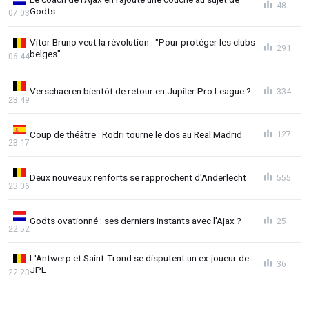
48
Godts
07:03
Vitor Bruno veut la révolution : "Pour protéger les clubs
291
belges"
06:44
Verschaeren bientôt de retour en Jupiler Pro League ?
334
23:49
Coup de théâtre : Rodri tourne le dos au Real Madrid
127
23:17
Deux nouveaux renforts se rapprochent d'Anderlecht
555
23:06
Godts ovationné : ses derniers instants avec l'Ajax ?
25
22:52
L'Antwerp et Saint-Trond se disputent un ex-joueur de
36
JPL
22:23