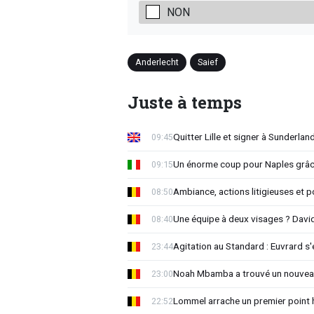
NON
Anderlecht
Saief
Juste à temps
Quitter Lille et signer à Sunderlan
09:45
Un énorme coup pour Naples grâc
09:15
Ambiance, actions litigieuses et po
08:50
Une équipe à deux visages ? Davi
08:40
Agitation au Standard : Euvrard s
23:44
Noah Mbamba a trouvé un nouvea
23:00
Lommel arrache un premier point h
22:52