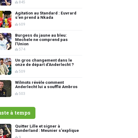
845
Agitation au Standard : Euvrard
s'en prend à Nkada
609
Burgess du jaune au bleu:
Mechele ne comprend pas
l'Union
574
Un gros changement dans le
onze de départ d'Anderlecht ?
509
Wilmots révèle comment
Anderlecht lui a soufflé Ambros
503
uste à temps
Quitter Lille et signer à
Sunderland : Meunier s'explique
9