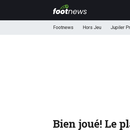
Footnews
Hors Jeu
Jupiler P
Bien joué! Le p