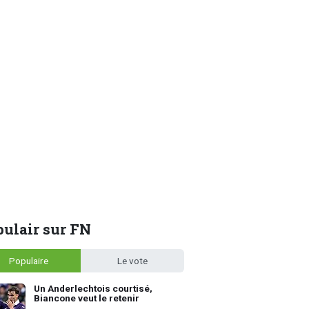
ulair sur FN
Populaire
Le vote
Un Anderlechtois courtisé,
Biancone veut le retenir