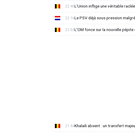
L'Union inflige une véritable raclé
22:46
Le PSV déjà sous pression malgré 
22:16
L'OM fonce sur la nouvelle pépite
22:03
Khalaili absent : un transfert majeu
21:44