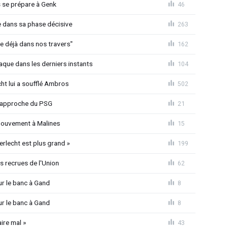
s se prépare à Genk
46
re dans sa phase décisive
263
e déjà dans nos travers"
162
raque dans les derniers instants
104
t lui a soufflé Ambros
502
 rapproche du PSG
21
mouvement à Malines
15
erlecht est plus grand »
199
 recrues de l'Union
62
ur le banc à Gand
8
ur le banc à Gand
8
ire mal »
43