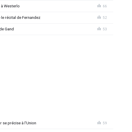
e à Westerlo
66
le récital de Fernandez
52
 de Gand
53
r se précise à l'Union
59