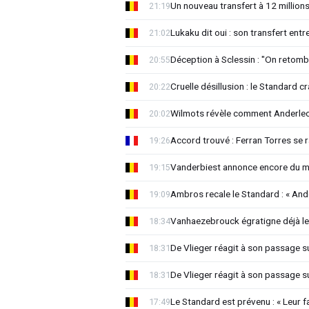
Un nouveau transfert à 12 million
21:19
Lukaku dit oui : son transfert ent
21:02
Déception à Sclessin : "On retomb
20:55
Cruelle désillusion : le Standard c
20:22
Wilmots révèle comment Anderlech
20:02
Accord trouvé : Ferran Torres se
19:26
Vanderbiest annonce encore du 
19:15
Ambros recale le Standard : « And
19:09
Vanhaezebrouck égratigne déjà les
18:34
De Vlieger réagit à son passage s
18:31
De Vlieger réagit à son passage s
18:31
Le Standard est prévenu : « Leur fa
17:49