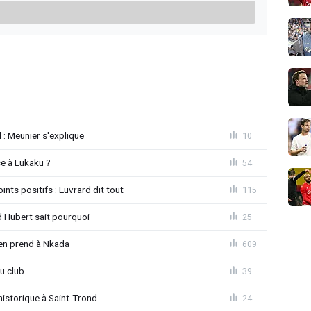
d : Meunier s'explique
10
e à Lukaku ?
54
ints positifs : Euvrard dit tout
115
d Hubert sait pourquoi
25
'en prend à Nkada
609
u club
39
istorique à Saint-Trond
24