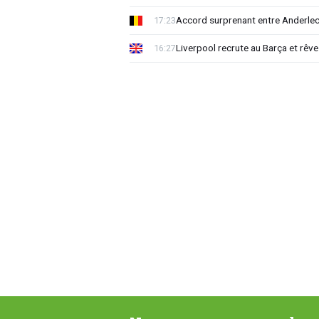
Accord surprenant entre Anderlec
17:23
Liverpool recrute au Barça et rêv
16:27