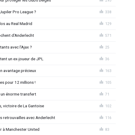
Pour protéger les clubs belges"
295
Jupiler Pro League ?
338
dos au Real Madrid
129
chent d'Anderlecht
571
tants avec l'Ajax ?
25
tent un ex-joueur de JPL
36
un avantage précieux
163
es pour 12 millions !
105
 un énorme transfert
71
, victoire de La Gantoise
102
es retrouvailles avec Anderlecht
116
r à Manchester United
83