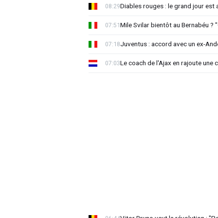
Diables rouges : le grand jour est
08:29
Mile Svilar bientôt au Bernabéu ? "
07:51
Juventus : accord avec un ex-Ande
07:18
Le coach de l'Ajax en rajoute une
07:03