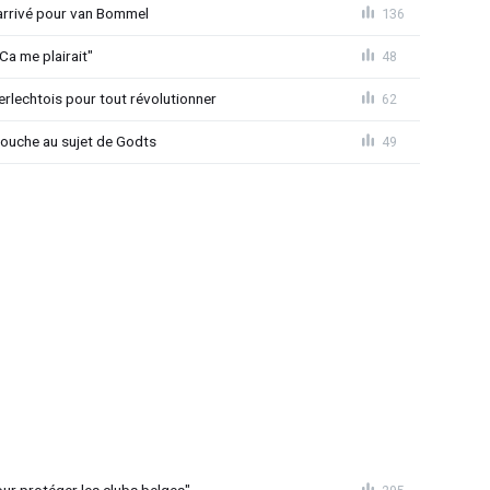
 arrivé pour van Bommel
136
Ca me plairait"
48
rlechtois pour tout révolutionner
62
 couche au sujet de Godts
49