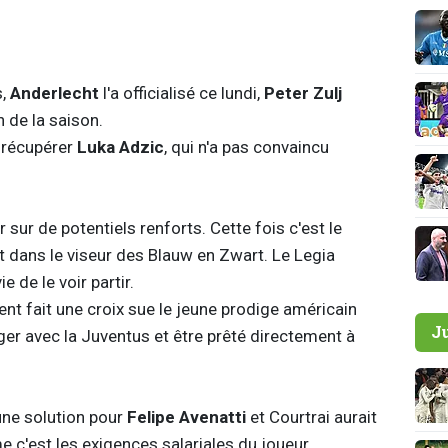
s,
Anderlecht
l'a officialisé ce lundi,
Peter Zulj
n de la saison.
a récupérer
Luka Adzic
, qui n'a pas convaincu
 sur de potentiels renforts. Cette fois c'est le
t dans le viseur des Blauw en Zwart. Le Legia
e de le voir partir.
ent fait une croix sue le jeune prodige américain
J
ager avec la Juventus et être prêté directement à
une solution pour
Felipe Avenatti
et Courtrai aurait
e c'est les exigences salariales du joueur.