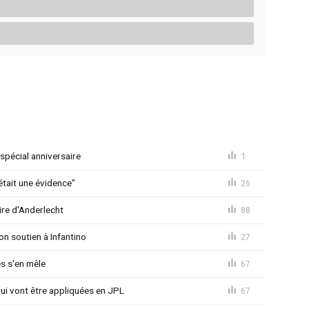
spécial anniversaire
1
était une évidence"
26
ire d'Anderlecht
88
on soutien à Infantino
27
s s'en mêle
67
qui vont être appliquées en JPL
67