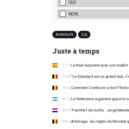
OUI
NON
Anderlecht
Zulj
Juste à temps
Le Real surprend avec son maillot 
11:15
"Le Standard est un grand club, c'
10:46
Comment Cvetkovic a écrit l'histo
10:21
La fédération argentine apporte s
09:53
Transfert de Godts : Jorge Mende
09:30
Arbitrage : les règles du Mondial 
08:54