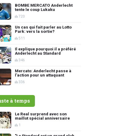
BOMBE MERCATO Anderlecht
tente le coup Lukaku
720
Un cas qui fait parler au Lotto
Park: vers la sortie?
511
Il explique pourquoi il a préféré
Anderlecht au Standard
346
Mercato: Anderlecht passe à
l'action pour un attaquant
336
uste à temps
Le Real surprend avec son
maillot spécial anniversaire
1
"Le Standard est un grand club,