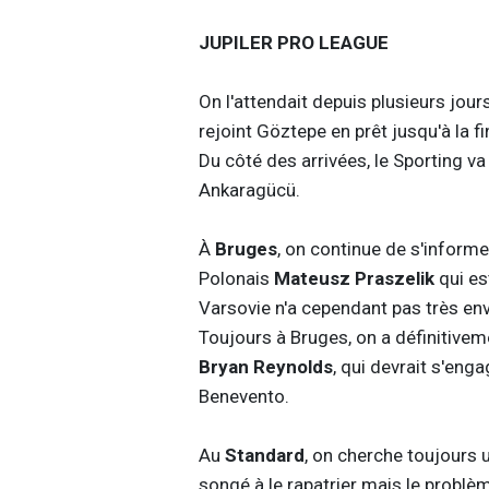
JUPILER PRO LEAGUE
On l'attendait depuis plusieurs jour
rejoint Göztepe en prêt jusqu'à la fi
Du côté des arrivées, le Sporting v
Ankaragücü.
À
Bruges
, on continue de s'informer
Polonais
Mateusz Praszelik
qui es
Varsovie n'a cependant pas très envi
Toujours à Bruges, on a définitivem
Bryan Reynolds
, qui devrait s'eng
Benevento.
Au
Standard
, on cherche toujours 
songé à le rapatrier mais le problèm