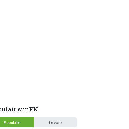
ulair sur FN
Populaire
Le vote