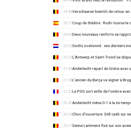
Vitor Bruno veut la révolution : "
06:44
Verschaeren bientôt de retour en 
23:49
Coup de théâtre : Rodri tourne le 
23:17
Deux nouveaux renforts se rappro
23:06
Godts ovationné : ses derniers ins
22:52
L'Antwerp et Saint-Trond se dispu
22:23
Anderlecht repart de Grèce avec 
21:49
L'ancien du Barça va signer à Brug
21:38
Le PSG sort enfin de l'ombre avec
21:22
Anderlecht mène 0-1 à la mi-temps
20:47
Choc d'ouverture: Still cash sur s
20:29
Senne Lammens fixé sur son aveni
20:21