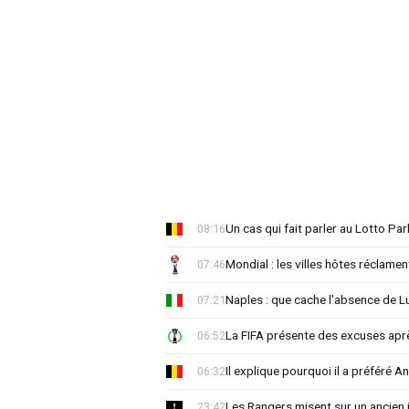
Un cas qui fait parler au Lotto Park
08:16
Mondial : les villes hôtes réclament
07:46
Naples : que cache l'absence de L
07:21
La FIFA présente des excuses après 
06:52
Il explique pourquoi il a préféré 
06:32
Les Rangers misent sur un ancien 
23:42