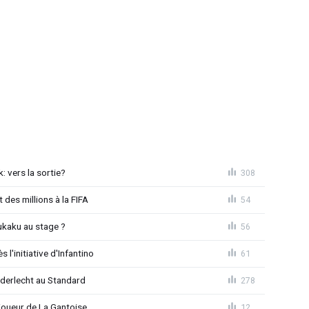
: vers la sortie?
308
 des millions à la FIFA
54
ukaku au stage ?
56
l'initiative d'Infantino
61
Anderlecht au Standard
278
joueur de La Gantoise
12