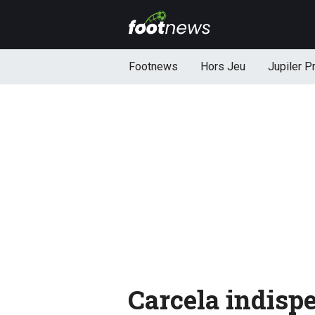
Footnews
Hors Jeu
Jupiler P
Carcela indisp