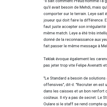
"Il sait comment Preud’homme l’a gé
qu’il avait besoin de Mehdi, mais q
comporter sur le terrain. Leye sait 
joueur qui doit faire la différence. 
faut juste accepter son irrégulari
même match. Leye a été très intelli
donné de la reconnaissance aux yeux
fait passer le même message à Mehd
Teklak évoque également les care
pas jeter trop vite Felipe Avenatti e
"Le Standard a besoin de solutions à
offensives", dit-il. "Recruter en est
dans les caisses et un bon renfort 
coûteux. Il n’y a pas de secret. Le S
Oulare si le staff se rend compte qu’i