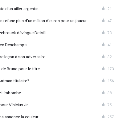
e d'un ailier argentin
21
 refuse plus d'un million d'euros pour un joueur
47
ebrouck dézingue De Mil
73
avec Deschamps
41
e leçon à son adversaire
32
 de Bruno pour le titre
173
ntman titulaire?
156
ny Limbombe
38
pour Vinicius Jr
75
na annonce la couleur
257