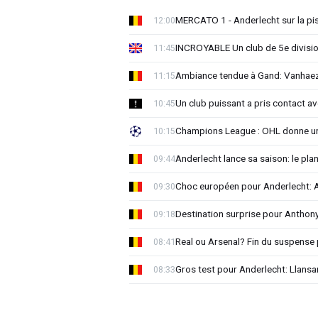
MERCATO 1 - Anderlecht sur la pist
12:00
INCROYABLE Un club de 5e division
11:45
Ambiance tendue à Gand: Vanhaez
11:15
Un club puissant a pris contact 
10:45
Champions League : OHL donne un
10:15
Anderlecht lance sa saison: le plan
09:44
Choc européen pour Anderlecht: A
09:30
Destination surprise pour Antho
09:18
Real ou Arsenal? Fin du suspense 
08:41
Gros test pour Anderlecht: Llansa
08:33