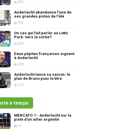
455
Anderlecht abandonne l'une de
ses grandes pistes de l'été
350
Un cas qui fait parler au Lotto
Park: vers la sortie?
308
Deux pépites françaises signent
à Anderlecht
280
Anderlecht lance sa saison: le
plan de Bruno pour le titre
173
uste à temps
MERCATO 1 - Anderlecht sur la
piste d'un ailier argentin
21