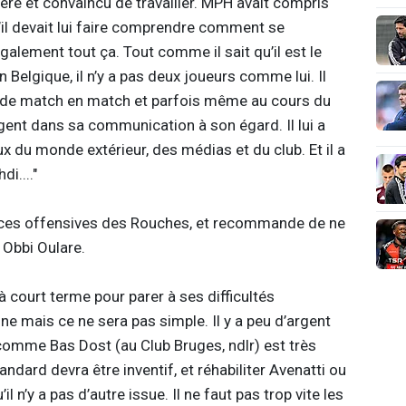
ré et convaincu de travailler. MPH avait compris
u’il devait lui faire comprendre comment se
également tout ça. Tout comme il sait qu’il est le
En Belgique, il n’y a pas deux joueurs comme lui. Il
té de match en match et parfois même au cours du
gent dans sa communication à son égard. Il lui a
 du monde extérieur, des médias et du club. Et il a
i...."
nces offensives des Rouches, et recommande de ne
t Obbi Oulare.
 court terme pour parer à ses difficultés
 une mais ce ne sera pas simple. Il y a peu d’argent
comme Bas Dost (au Club Bruges, ndlr) est très
tandard devra être inventif, et réhabiliter Avenatti ou
l n’y a pas d’autre issue. Il ne faut pas trop vite les