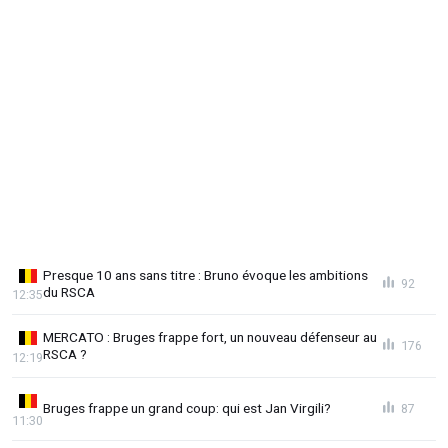
Presque 10 ans sans titre : Bruno évoque les ambitions
92
du RSCA
12:35
MERCATO : Bruges frappe fort, un nouveau défenseur au
176
RSCA ?
12:19
Bruges frappe un grand coup: qui est Jan Virgili?
87
11:30