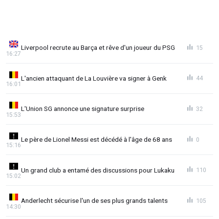
Liverpool recrute au Barça et rêve d'un joueur du PSG
15
16:27
L'ancien attaquant de La Louvière va signer à Genk
44
16:01
L'Union SG annonce une signature surprise
32
15:53
Le père de Lionel Messi est décédé à l'âge de 68 ans
0
15:16
Un grand club a entamé des discussions pour Lukaku
110
15:02
Anderlecht sécurise l'un de ses plus grands talents
105
14:30