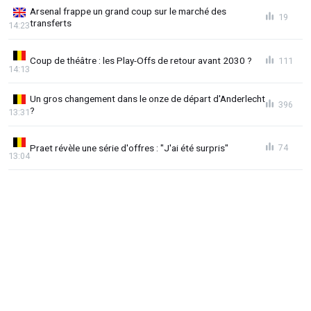
Arsenal frappe un grand coup sur le marché des
19
transferts
14:23
Coup de théâtre : les Play-Offs de retour avant 2030 ?
111
14:13
Un gros changement dans le onze de départ d'Anderlecht
396
?
13:31
Praet révèle une série d'offres : "J'ai été surpris"
74
13:04