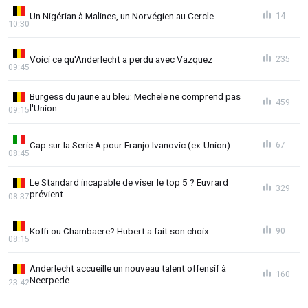
Un Nigérian à Malines, un Norvégien au Cercle
14
10:30
Voici ce qu'Anderlecht a perdu avec Vazquez
235
09:45
Burgess du jaune au bleu: Mechele ne comprend pas
459
l'Union
09:15
Cap sur la Serie A pour Franjo Ivanovic (ex-Union)
67
08:45
Le Standard incapable de viser le top 5 ? Euvrard
329
prévient
08:37
Koffi ou Chambaere? Hubert a fait son choix
90
08:15
Anderlecht accueille un nouveau talent offensif à
160
Neerpede
23:42