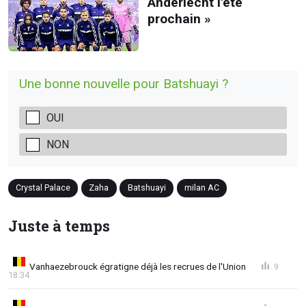
Anderlecht l'été
prochain »
Une bonne nouvelle pour Batshuayi ?
OUI
NON
Crystal Palace
Zaha
Batshuayi
milan AC
Juste à temps
Vanhaezebrouck égratigne déjà les recrues de l'Union
9
18:34