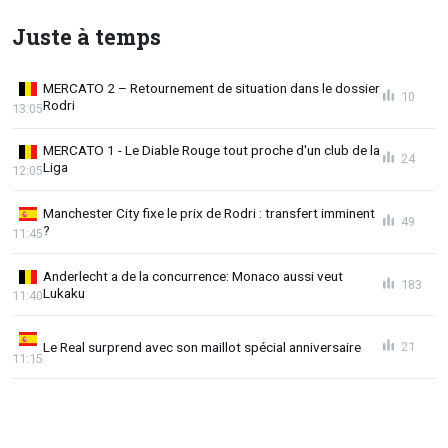
Juste à temps
MERCATO 2 – Retournement de situation dans le dossier
10
Rodri
13:05
MERCATO 1 - Le Diable Rouge tout proche d'un club de la
24
Liga
12:05
Manchester City fixe le prix de Rodri : transfert imminent
49
?
11:45
Anderlecht a de la concurrence: Monaco aussi veut
183
Lukaku
11:40
Le Real surprend avec son maillot spécial anniversaire
21
11:15