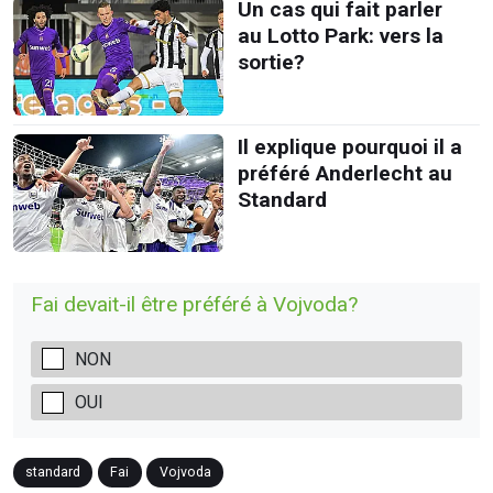
Un cas qui fait parler
au Lotto Park: vers la
sortie?
Il explique pourquoi il a
préféré Anderlecht au
Standard
Fai devait-il être préféré à Vojvoda?
NON
OUI
standard
Fai
Vojvoda