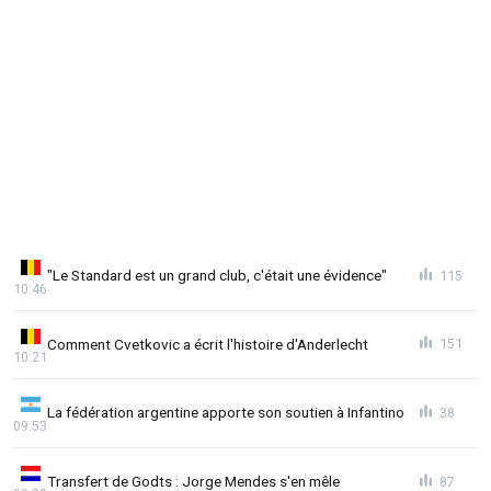
"Le Standard est un grand club, c'était une évidence"
115
10:46
Comment Cvetkovic a écrit l'histoire d'Anderlecht
151
10:21
La fédération argentine apporte son soutien à Infantino
38
09:53
Transfert de Godts : Jorge Mendes s'en mêle
87