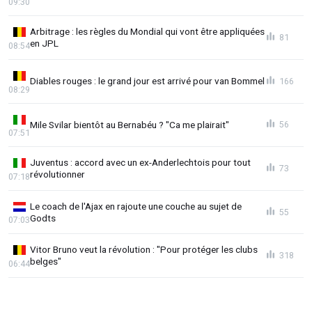
09:30
Arbitrage : les règles du Mondial qui vont être appliquées
81
en JPL
08:54
Diables rouges : le grand jour est arrivé pour van Bommel
166
08:29
Mile Svilar bientôt au Bernabéu ? "Ca me plairait"
56
07:51
Juventus : accord avec un ex-Anderlechtois pour tout
73
révolutionner
07:18
Le coach de l'Ajax en rajoute une couche au sujet de
55
Godts
07:03
Vitor Bruno veut la révolution : "Pour protéger les clubs
318
belges"
06:44