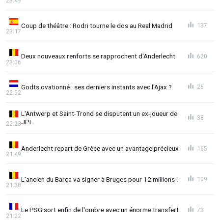
23:49
Coup de théâtre : Rodri tourne le dos au Real Madrid
137
23:17
Deux nouveaux renforts se rapprochent d'Anderlecht
620
23:06
Godts ovationné : ses derniers instants avec l'Ajax ?
26
22:52
L'Antwerp et Saint-Trond se disputent un ex-joueur de
38
JPL
22:23
Anderlecht repart de Grèce avec un avantage précieux
165
21:49
L'ancien du Barça va signer à Bruges pour 12 millions !
109
21:38
Le PSG sort enfin de l'ombre avec un énorme transfert
73
21:22