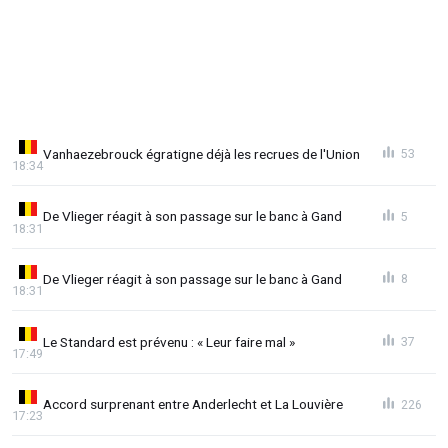
Vanhaezebrouck égratigne déjà les recrues de l'Union
53
18:34
De Vlieger réagit à son passage sur le banc à Gand
5
18:31
De Vlieger réagit à son passage sur le banc à Gand
8
18:31
Le Standard est prévenu : « Leur faire mal »
37
17:49
Accord surprenant entre Anderlecht et La Louvière
226
17:23