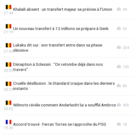
Khalaili absent : un transfert majeur se précise à l'Union
44
21:44
Un nouveau transfert à 12 millions se prépare à Genk
36
21:19
Lukaku dit oui : son transfert entre dans sa phase
204
décisive
21:02
Déception à Sclessin : "On retombe déjà dans nos
135
travers"
20:55
Cruelle désillusion : le Standard craque dans les derniers
86
instants
20:22
Wilmots révèle comment Anderlecht lui a soufflé Ambros
405
20:02
Accord trouvé : Ferran Torres se rapproche du PSG
18
19:26