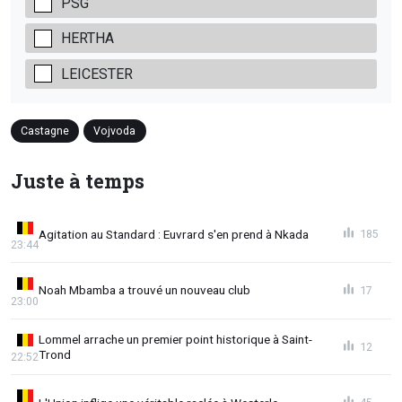
PSG
HERTHA
LEICESTER
Castagne
Vojvoda
Juste à temps
Agitation au Standard : Euvrard s'en prend à Nkada
185
23:44
Noah Mbamba a trouvé un nouveau club
17
23:00
Lommel arrache un premier point historique à Saint-
12
Trond
22:52