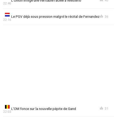
L'Union inflige une véritable raclée à Westerlo
45
22:46
Le PSV déjà sous pression malgré le récital de Fernandez
36
22:16
L'OM fonce sur la nouvelle pépite de Gand
31
22:03