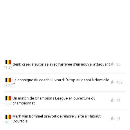
Genk crée la surprise avec l'arrivée d'un nouvel attaquant
25
17:27
La consigne du coach Euvrard: "Stop au gaspi à domicile
108
!"
16:30
Un match de Champions League en ouverture du
45
championnat
15:20
Mark van Bommel prévoit de rendre visite à Thibaut
48
Courtois
14:00