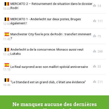
MERCATO 2 – Retournement de situation dans le dossier
34
Rodri
13:05
MERCATO 1 - Anderlecht sur deux pistes, Bruges
111
également !
12:05
Manchester City fixe le prix de Rodri : transfert imminent
75
?
11:45
Anderlecht a de la concurrence: Monaco aussi veut
288
Lukaku
11:40
Le Real surprend avec son maillot spécial anniversaire
33
11:15
"Le Standard est un grand club, c'était une évidence"
211
10:46
Ne manquez aucune des dernières