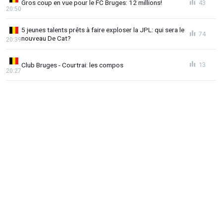
Gros coup en vue pour le FC Bruges: 12 millions!
43
20:50
5 jeunes talents prêts à faire exploser la JPL: qui sera le
74
nouveau De Cat?
20:39
Club Bruges - Courtrai: les compos
13
20:27