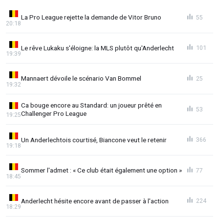
La Pro League rejette la demande de Vitor Bruno
55
20:18
Le rêve Lukaku s'éloigne: la MLS plutôt qu'Anderlecht
101
19:39
Mannaert dévoile le scénario Van Bommel
25
19:32
Ca bouge encore au Standard: un joueur prêté en
53
Challenger Pro League
19:25
Un Anderlechtois courtisé, Biancone veut le retenir
366
19:18
Sommer l'admet : « Ce club était également une option »
77
18:45
Anderlecht hésite encore avant de passer à l'action
224
18:29