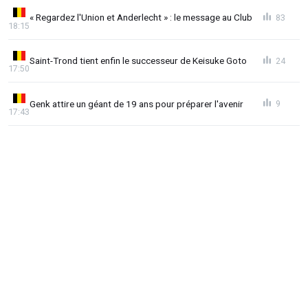
« Regardez l'Union et Anderlecht » : le message au Club
83
18:15
Saint-Trond tient enfin le successeur de Keisuke Goto
24
17:50
Genk attire un géant de 19 ans pour préparer l'avenir
9
17:43