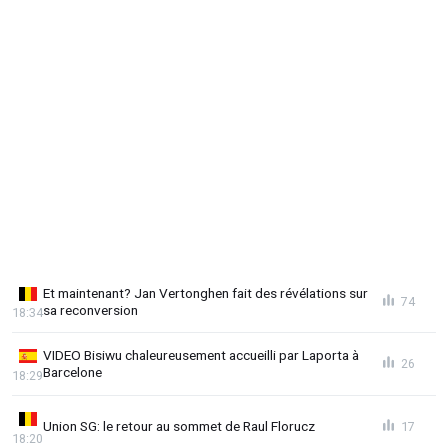
Et maintenant? Jan Vertonghen fait des révélations sur
74
sa reconversion
18:34
VIDEO Bisiwu chaleureusement accueilli par Laporta à
26
Barcelone
18:29
Union SG: le retour au sommet de Raul Florucz
17
18:20