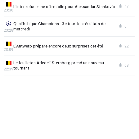
L'Inter refuse une offre folle pour Aleksandar Stankovic
47
23:30
Qualifs Ligue Champions - 3e tour: les résultats de
0
mercredi
23:28
L'Antwerp prépare encore deux surprises cet été
22
23:09
Le feuilleton Adedeji-Sternberg prend un nouveau
68
tournant
22:39