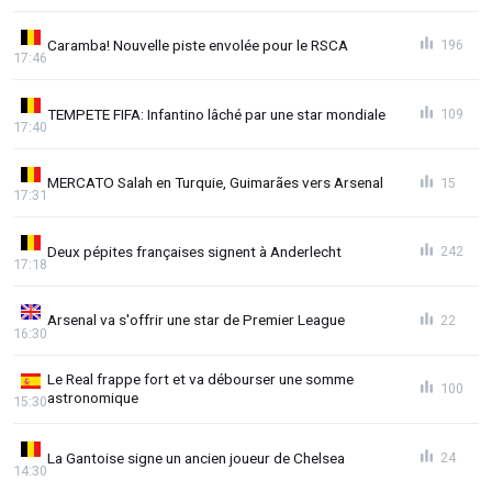
Caramba! Nouvelle piste envolée pour le RSCA
196
17:46
TEMPETE FIFA: Infantino lâché par une star mondiale
109
17:40
MERCATO Salah en Turquie, Guimarães vers Arsenal
15
17:31
Deux pépites françaises signent à Anderlecht
242
17:18
Arsenal va s'offrir une star de Premier League
22
16:30
Le Real frappe fort et va débourser une somme
100
astronomique
15:30
La Gantoise signe un ancien joueur de Chelsea
24
14:30