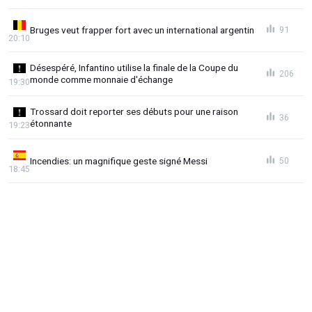
Bruges veut frapper fort avec un international argentin
91
20:10
Désespéré, Infantino utilise la finale de la Coupe du
206
monde comme monnaie d'échange
19:30
Trossard doit reporter ses débuts pour une raison
36
étonnante
19:23
Incendies: un magnifique geste signé Messi
50
18:45