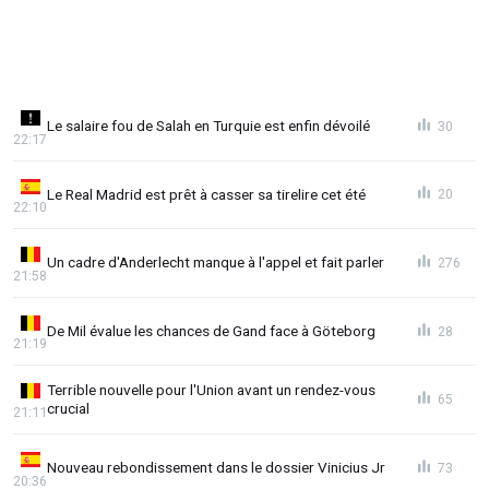
Le salaire fou de Salah en Turquie est enfin dévoilé
30
22:17
Le Real Madrid est prêt à casser sa tirelire cet été
20
22:10
Un cadre d'Anderlecht manque à l'appel et fait parler
276
21:58
De Mil évalue les chances de Gand face à Göteborg
28
21:19
Terrible nouvelle pour l'Union avant un rendez-vous
65
crucial
21:11
Nouveau rebondissement dans le dossier Vinicius Jr
73
20:36