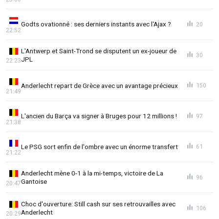
Godts ovationné : ses derniers instants avec l'Ajax ?
20
22:52
L'Antwerp et Saint-Trond se disputent un ex-joueur de
30
JPL
22:23
Anderlecht repart de Grèce avec un avantage précieux
150
21:49
L'ancien du Barça va signer à Bruges pour 12 millions !
97
21:38
Le PSG sort enfin de l'ombre avec un énorme transfert
61
21:22
Anderlecht mène 0-1 à la mi-temps, victoire de La
96
Gantoise
20:47
Choc d'ouverture: Still cash sur ses retrouvailles avec
106
Anderlecht
20:29