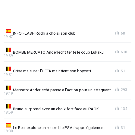
INFO FLASH Rodri a choisi son club
68
19:47
BOMBE MERCATO Anderlecht tente le coup Lukaku
618
19:39
Crise majeure : l'UEFA maintient son boycott
51
19:31
Mercato: Anderlecht passe à l'action pour un attaquant
293
19:19
Bruno surprend avec un choix fort face au PAOK
134
18:59
Le Real explose un record, le PSV frappe également
31
18:30