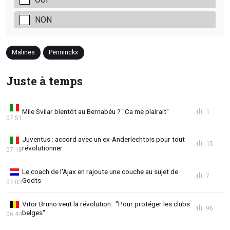
NON
Malines
Penninckx
Juste à temps
Mile Svilar bientôt au Bernabéu ? "Ca me plairait"
1
07:51
Juventus : accord avec un ex-Anderlechtois pour tout
15
révolutionner
07:18
Le coach de l'Ajax en rajoute une couche au sujet de
7
Godts
07:03
Vitor Bruno veut la révolution : "Pour protéger les clubs
96
belges"
06:44