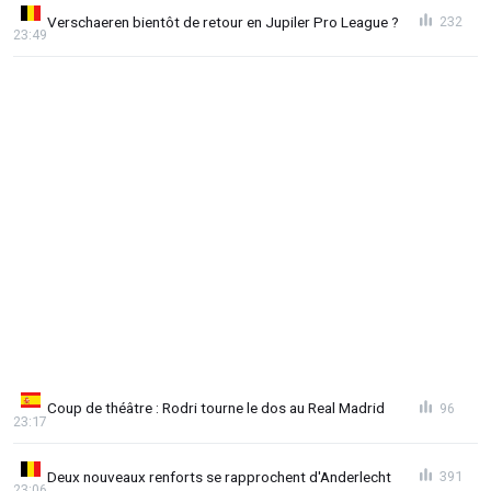
Verschaeren bientôt de retour en Jupiler Pro League ?
232
23:49
Coup de théâtre : Rodri tourne le dos au Real Madrid
96
23:17
Deux nouveaux renforts se rapprochent d'Anderlecht
391
23:06