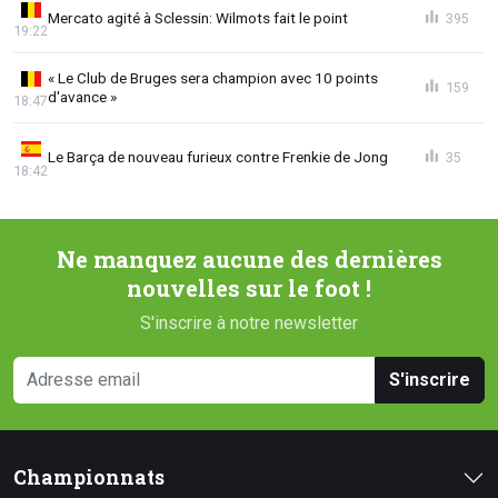
Mercato agité à Sclessin: Wilmots fait le point
395
19:22
« Le Club de Bruges sera champion avec 10 points
159
d'avance »
18:47
Le Barça de nouveau furieux contre Frenkie de Jong
35
18:42
Ne manquez aucune des dernières
nouvelles sur le foot !
S'inscrire à notre newsletter
S'inscrire
Championnats