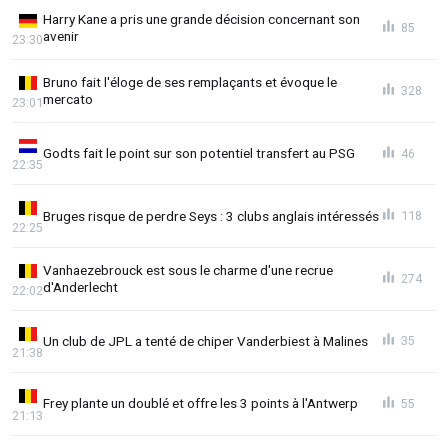
Harry Kane a pris une grande décision concernant son
85
avenir
23:30
Bruno fait l'éloge de ses remplaçants et évoque le
328
mercato
23:01
Godts fait le point sur son potentiel transfert au PSG
46
22:35
Bruges risque de perdre Seys : 3 clubs anglais intéressés
118
22:25
Vanhaezebrouck est sous le charme d'une recrue
274
d'Anderlecht
22:02
Un club de JPL a tenté de chiper Vanderbiest à Malines
35
21:38
Frey plante un doublé et offre les 3 points à l'Antwerp
55
21:13