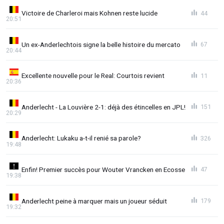
Victoire de Charleroi mais Kohnen reste lucide
44
20:51
Un ex-Anderlechtois signe la belle histoire du mercato
67
20:44
Excellente nouvelle pour le Real: Courtois revient
11
20:36
Anderlecht - La Louvière 2-1: déjà des étincelles en JPL!
151
20:29
Anderlecht: Lukaku a-t-il renié sa parole?
326
19:48
Enfin! Premier succès pour Wouter Vrancken en Ecosse
47
19:38
Anderlecht peine à marquer mais un joueur séduit
179
19:32