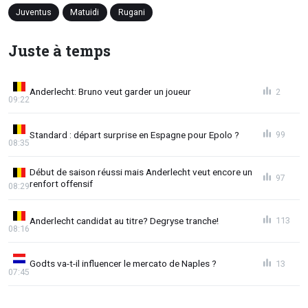
Juventus
Matuidi
Rugani
Juste à temps
Anderlecht: Bruno veut garder un joueur
2
09:22
Standard : départ surprise en Espagne pour Epolo ?
99
08:35
Début de saison réussi mais Anderlecht veut encore un
97
renfort offensif
08:29
Anderlecht candidat au titre? Degryse tranche!
113
08:16
Godts va-t-il influencer le mercato de Naples ?
13
07:45