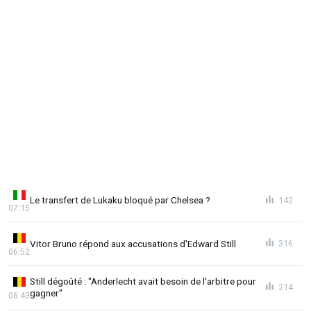
Le transfert de Lukaku bloqué par Chelsea ?
142
07:15
Vitor Bruno répond aux accusations d'Edward Still
316
06:52
Still dégoûté : "Anderlecht avait besoin de l'arbitre pour
214
gagner"
06:43