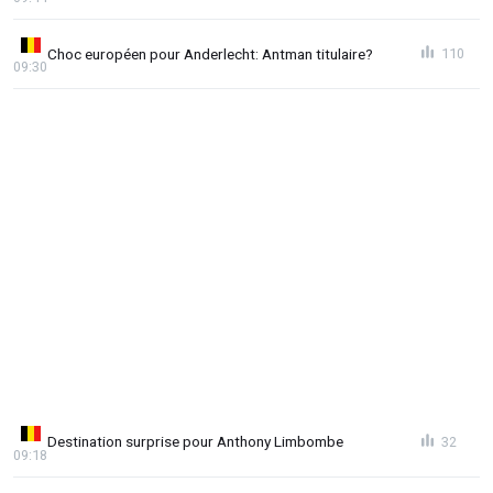
Choc européen pour Anderlecht: Antman titulaire?
110
09:30
Destination surprise pour Anthony Limbombe
32
09:18