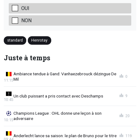
OUI
NON
standard
Henrotay
Juste à temps
Ambiance tendue à Gand: Vanhaezebrouck dézingue De
0
Mil
11:15
Un club puissant a pris contact avec Deschamps
9
10:45
Champions League : OHL donne une leçon à son
20
adversaire
10:15
Anderlecht lance sa saison: le plan de Bruno pour le titre
119
09:44