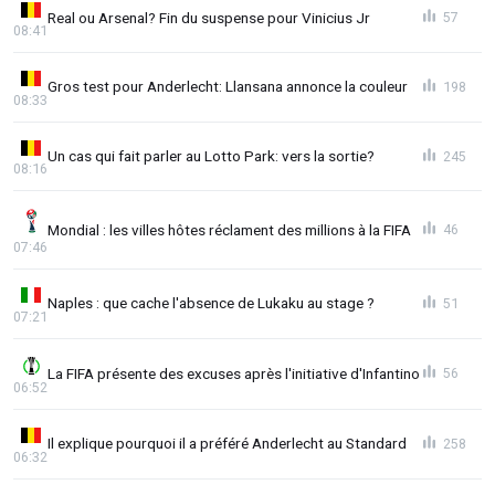
Real ou Arsenal? Fin du suspense pour Vinicius Jr
57
08:41
Gros test pour Anderlecht: Llansana annonce la couleur
198
08:33
Un cas qui fait parler au Lotto Park: vers la sortie?
245
08:16
Mondial : les villes hôtes réclament des millions à la FIFA
46
07:46
Naples : que cache l'absence de Lukaku au stage ?
51
07:21
La FIFA présente des excuses après l'initiative d'Infantino
56
06:52
Il explique pourquoi il a préféré Anderlecht au Standard
258
06:32