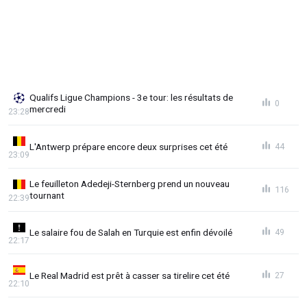
Qualifs Ligue Champions - 3e tour: les résultats de
0
mercredi
23:28
L'Antwerp prépare encore deux surprises cet été
44
23:09
Le feuilleton Adedeji-Sternberg prend un nouveau
116
tournant
22:39
Le salaire fou de Salah en Turquie est enfin dévoilé
49
22:17
Le Real Madrid est prêt à casser sa tirelire cet été
27
22:10