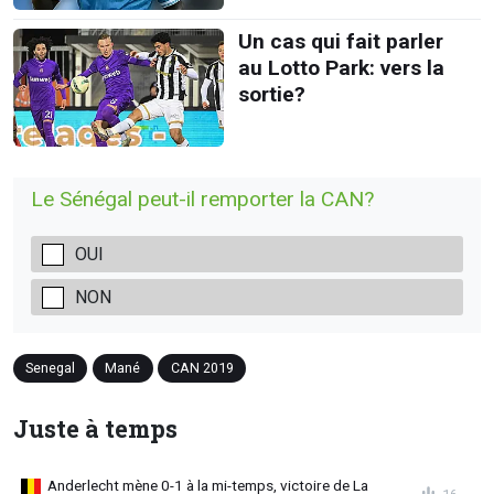
Un cas qui fait parler
au Lotto Park: vers la
sortie?
Le Sénégal peut-il remporter la CAN?
OUI
NON
Senegal
Mané
CAN 2019
Juste à temps
Anderlecht mène 0-1 à la mi-temps, victoire de La