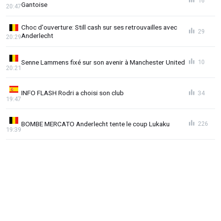
16
Gantoise
20:47
Choc d'ouverture: Still cash sur ses retrouvailles avec
29
Anderlecht
20:29
Senne Lammens fixé sur son avenir à Manchester United
10
20:21
INFO FLASH Rodri a choisi son club
34
19:47
BOMBE MERCATO Anderlecht tente le coup Lukaku
226
19:39