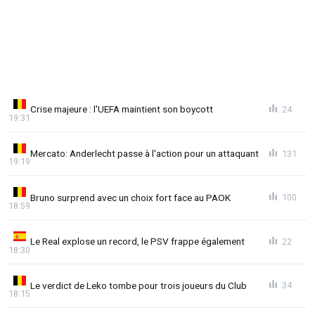
Crise majeure : l'UEFA maintient son boycott
24
19:31
Mercato: Anderlecht passe à l'action pour un attaquant
131
19:19
Bruno surprend avec un choix fort face au PAOK
100
18:59
Le Real explose un record, le PSV frappe également
22
18:30
Le verdict de Leko tombe pour trois joueurs du Club
34
18:15