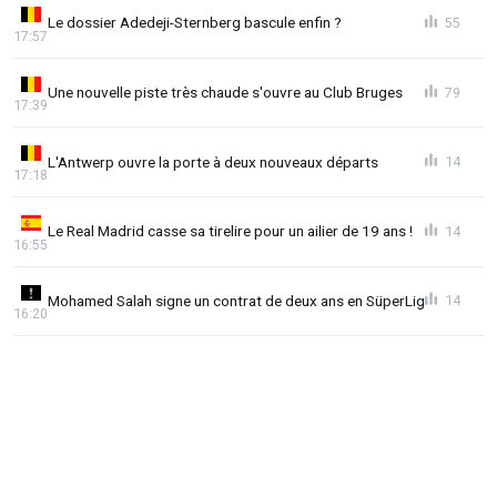
Le dossier Adedeji-Sternberg bascule enfin ?
55
17:57
Une nouvelle piste très chaude s'ouvre au Club Bruges
79
17:39
L'Antwerp ouvre la porte à deux nouveaux départs
14
17:18
Le Real Madrid casse sa tirelire pour un ailier de 19 ans !
14
16:55
Mohamed Salah signe un contrat de deux ans en SüperLig
14
16:20