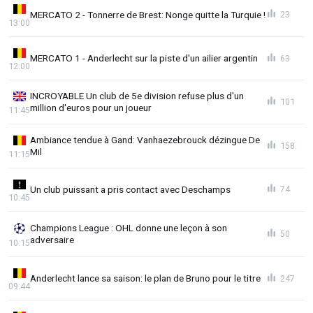
MERCATO 2 - Tonnerre de Brest: Nonge quitte la Turquie !
23
13:00
MERCATO 1 - Anderlecht sur la piste d'un ailier argentin
63
12:00
INCROYABLE Un club de 5e division refuse plus d'un
101
million d'euros pour un joueur
11:45
Ambiance tendue à Gand: Vanhaezebrouck dézingue De
158
Mil
11:15
Un club puissant a pris contact avec Deschamps
74
10:45
Champions League : OHL donne une leçon à son
50
adversaire
10:15
Anderlecht lance sa saison: le plan de Bruno pour le titre
247
09:44