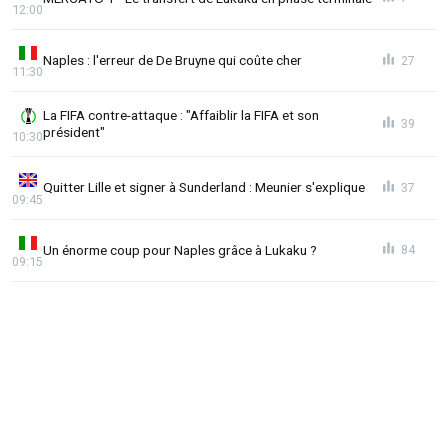
12:00
Naples : l'erreur de De Bruyne qui coûte cher
27
11:30
La FIFA contre-attaque : "Affaiblir la FIFA et son
39
président"
10:30
Quitter Lille et signer à Sunderland : Meunier s'explique
37
09:45
Un énorme coup pour Naples grâce à Lukaku ?
84
09:15