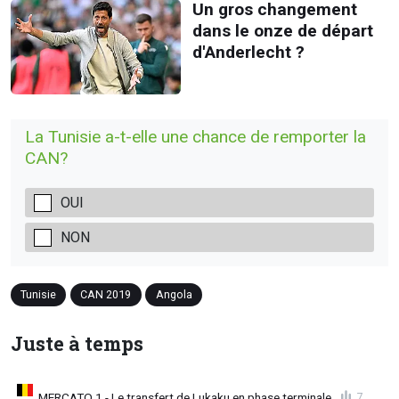
Un gros changement
dans le onze de départ
d'Anderlecht ?
La Tunisie a-t-elle une chance de remporter la
CAN?
OUI
NON
Tunisie
CAN 2019
Angola
Juste à temps
MERCATO 1 - Le transfert de Lukaku en phase terminale
7