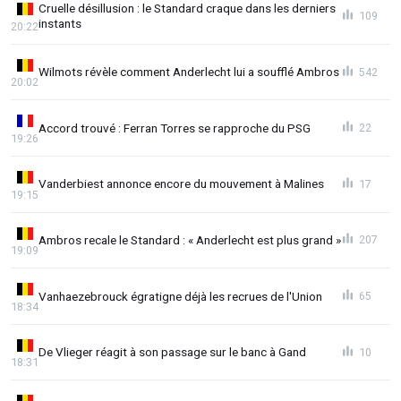
Cruelle désillusion : le Standard craque dans les derniers
109
instants
20:22
Wilmots révèle comment Anderlecht lui a soufflé Ambros
542
20:02
Accord trouvé : Ferran Torres se rapproche du PSG
22
19:26
Vanderbiest annonce encore du mouvement à Malines
17
19:15
Ambros recale le Standard : « Anderlecht est plus grand »
207
19:09
Vanhaezebrouck égratigne déjà les recrues de l'Union
65
18:34
De Vlieger réagit à son passage sur le banc à Gand
10
18:31