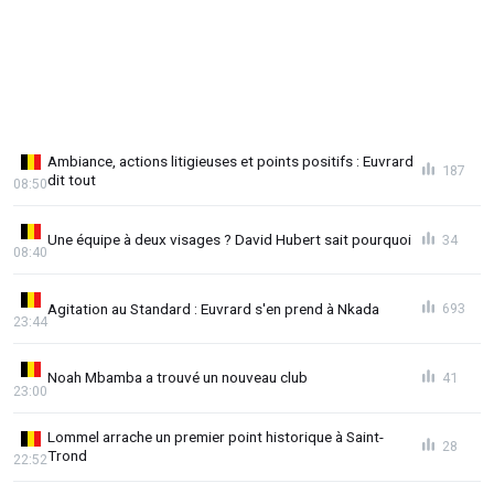
Ambiance, actions litigieuses et points positifs : Euvrard
187
dit tout
08:50
Une équipe à deux visages ? David Hubert sait pourquoi
34
08:40
Agitation au Standard : Euvrard s'en prend à Nkada
693
23:44
Noah Mbamba a trouvé un nouveau club
41
23:00
Lommel arrache un premier point historique à Saint-
28
Trond
22:52