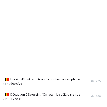
Lukaku dit oui : son transfert entre dans sa phase
275
décisive
21:02
Déception à Sclessin : "On retombe déjà dans nos
168
travers"
20:55