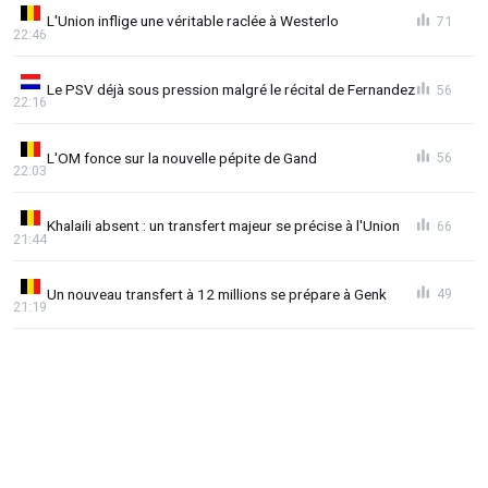
L'Union inflige une véritable raclée à Westerlo
71
22:46
Le PSV déjà sous pression malgré le récital de Fernandez
56
22:16
L'OM fonce sur la nouvelle pépite de Gand
56
22:03
Khalaili absent : un transfert majeur se précise à l'Union
66
21:44
Un nouveau transfert à 12 millions se prépare à Genk
49
21:19