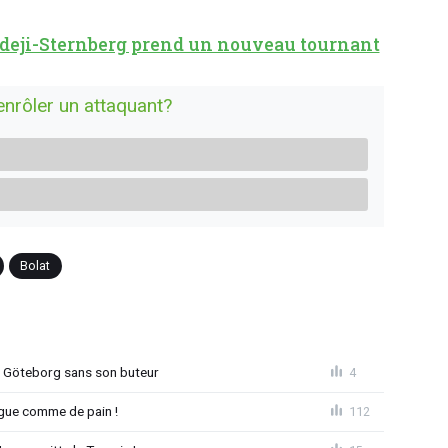
edeji-Sternberg prend un nouveau tournant
enrôler un attaquant?
Bolat
à Göteborg sans son buteur
4
League comme de pain !
112