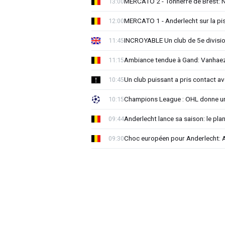
MERCATO 2 - Tonnerre de Brest: No
13:00
MERCATO 1 - Anderlecht sur la pist
12:00
INCROYABLE Un club de 5e division
11:45
Ambiance tendue à Gand: Vanhaez
11:15
Un club puissant a pris contact 
10:45
Champions League : OHL donne un
10:15
Anderlecht lance sa saison: le plan
09:44
Choc européen pour Anderlecht: A
09:30