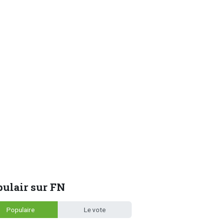
ulair sur FN
Populaire
Le vote