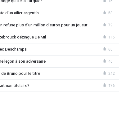
nge quitte la Turquie !
15
e d'un ailier argentin
53
 refuse plus d'un million d'euros pour un joueur
79
ebrouck dézingue De Mil
116
avec Deschamps
60
e leçon à son adversaire
40
 de Bruno pour le titre
212
ntman titulaire?
176