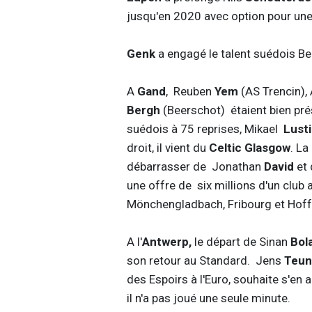
jusqu'en 2020 avec option pour un
Genk
a engagé le talent suédois B
A
Gand
, Reuben
Yem
(AS Trencin),
Bergh
(Beerschot) étaient bien pré
suédois à 75 reprises, Mikael
Lust
droit, il vient du
Celtic Glasgow
. La
débarrasser de Jonathan
David
et 
une offre de six millions d'un clu
Mönchengladbach, Fribourg et Hoff
A l'
Antwerp,
le départ de Sinan
Bol
son retour au Standard. Jens
Teun
des Espoirs à l'Euro, souhaite s'en a
il n'a pas joué une seule minute.