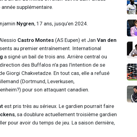
e année supplémentaire.
enjamin
Nygren
, 17 ans, jusqu’en 2024.
 Alessio
Castro Montes
(AS Eupen) et Jan
Van den
sents au premier entraînement. International
ig
a signé un bail de trois ans. Arrière central ou
 direction des Buffalos n'a pas l'intention de se
de Giorgi Chakvetadze. En tout cas, elle a refusé
b allemand (Dortmund, Leverkusen,
enheim?) pour son attaquant canadien.
at
est pris très au sérieux. Le gardien pourrait faire
ckens
, sa doublure actuellement troisième gardien
ller pour avoir du temps de jeu. La saison dernière,