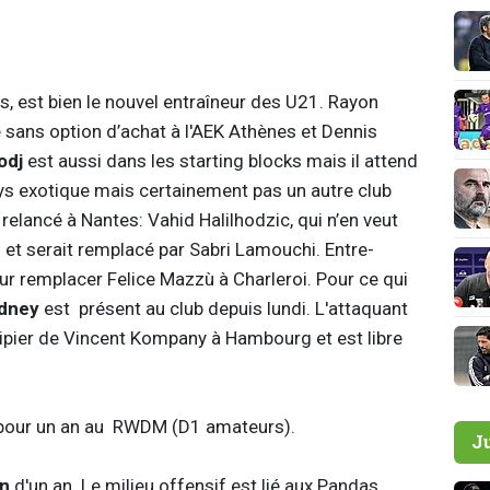
ns, est bien le nouvel entraîneur des U21. Rayon
é sans option d’achat à l'AEK Athènes et Dennis
odj
est aussi dans les starting blocks mais il attend
ys exotique mais certainement pas un autre club
 relancé à Nantes: Vahid Halilhodzic, qui n’en veut
 et serait remplacé par Sabri Lamouchi. Entre-
our remplacer Felice Mazzù à Charleroi. Pour ce qui
idney
est présent au club depuis lundi. L'attaquant
uipier de Vincent Kompany à Hambourg et est libre
pour un an au RWDM (D1 amateurs).
J
en
d'un an. Le milieu offensif est lié aux Pandas