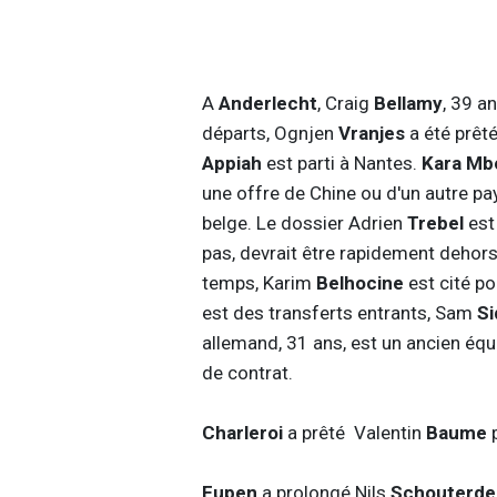
A
Anderlecht
, Craig
Bellamy
, 39 a
départs, Ognjen
Vranjes
a été prêt
Appiah
est parti à Nantes.
Kara Mb
une offre de Chine ou d'un autre pa
belge. Le dossier Adrien
Trebel
est
pas, devrait être rapidement dehors
temps, Karim
Belhocine
est cité p
est des transferts entrants, Sam
S
allemand, 31 ans, est un ancien éq
de contrat.
Charleroi
a prêté Valentin
Baume
Eupen
a prolongé Nils
Schouterd