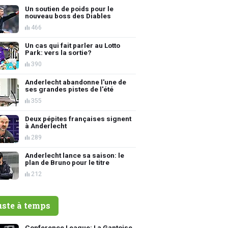
Un soutien de poids pour le
nouveau boss des Diables
466
Un cas qui fait parler au Lotto
Park: vers la sortie?
390
Anderlecht abandonne l'une de
ses grandes pistes de l'été
355
Deux pépites françaises signent
à Anderlecht
289
Anderlecht lance sa saison: le
plan de Bruno pour le titre
212
uste à temps
Conference League: La Gantoise