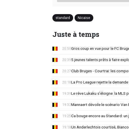
standard
Nicaise
Juste à temps
Gros coup en vue pour le FC Bruges
20:50
5 jeunes talents prêts à faire exp
20:39
Club Bruges - Courtrai: les compo
20:27
La Pro League rejette la demande
20:18
Le rêve Lukaku s'éloigne: la MLS p
19:39
Mannaert dévoile le scénario Va
19:32
Ca bouge encore au Standard: un 
19:25
Un Anderlechtois courtisé, Biancon
19:18