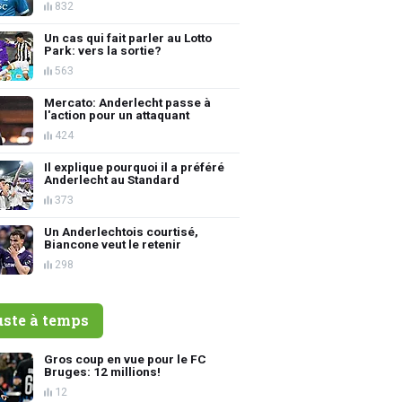
832
Un cas qui fait parler au Lotto
Park: vers la sortie?
563
Mercato: Anderlecht passe à
l'action pour un attaquant
424
Il explique pourquoi il a préféré
Anderlecht au Standard
373
Un Anderlechtois courtisé,
Biancone veut le retenir
298
uste à temps
Gros coup en vue pour le FC
Bruges: 12 millions!
12