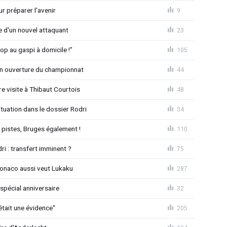
r préparer l'avenir
9
ée d'un nouvel attaquant
23
op au gaspi à domicile !"
105
n ouverture du championnat
44
 visite à Thibaut Courtois
48
uation dans le dossier Rodri
34
pistes, Bruges également !
110
ri : transfert imminent ?
75
Monaco aussi veut Lukaku
287
spécial anniversaire
32
était une évidence"
205