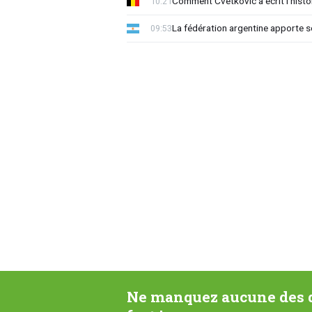
Comment Cvetkovic a écrit l'histo
10:21
La fédération argentine apporte s
09:53
Ne manquez aucune des d