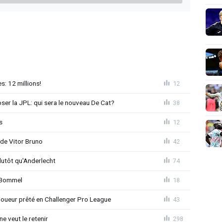
: 12 millions!
12
loser la JPL: qui sera le nouveau De Cat?
38
s
12
 de Vitor Bruno
42
lutôt qu'Anderlecht
74
n Bommel
18
joueur prêté en Challenger Pro League
43
e veut le retenir
298