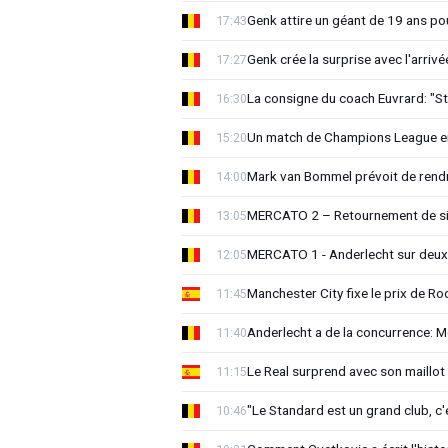
Genk attire un géant de 19 ans pou
17:43
Genk crée la surprise avec l'arriv
17:27
La consigne du coach Euvrard: "St
16:30
Un match de Champions League e
15:20
Mark van Bommel prévoit de rendre
14:00
MERCATO 2 – Retournement de sit
13:05
MERCATO 1 - Anderlecht sur deux 
12:05
Manchester City fixe le prix de Rod
11:45
Anderlecht a de la concurrence: 
11:40
Le Real surprend avec son maillot 
11:15
"Le Standard est un grand club, c'
10:46