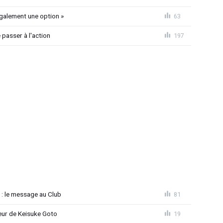
également une option »
63
passer à l'action
197
 : le message au Club
81
seur de Keisuke Goto
19