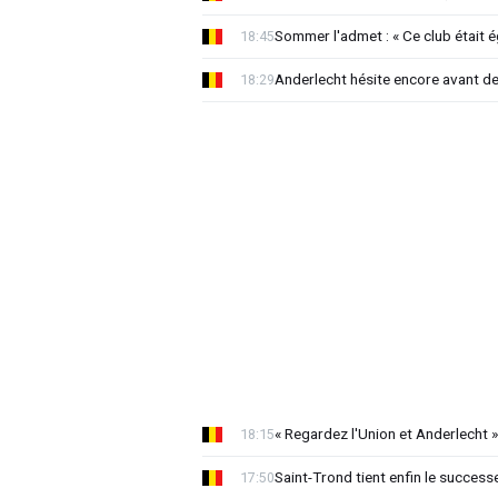
Sommer l'admet : « Ce club était 
18:45
Anderlecht hésite encore avant de 
18:29
« Regardez l'Union et Anderlecht »
18:15
Saint-Trond tient enfin le succes
17:50