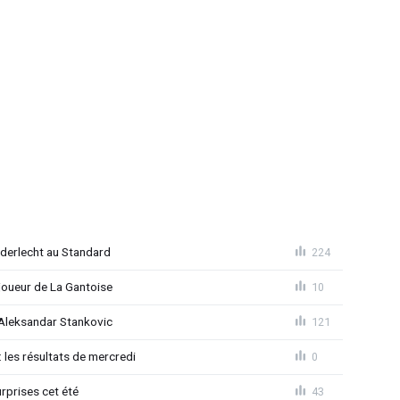
Anderlecht au Standard
224
joueur de La Gantoise
10
r Aleksandar Stankovic
121
 les résultats de mercredi
0
rprises cet été
43