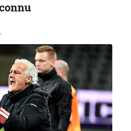
 connu
r