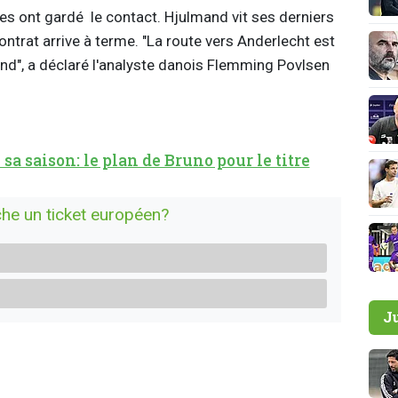
ies ont gardé le contact. Hjulmand vit ses derniers
ntrat arrive à terme. "La route vers Anderlecht est
d", a déclaré l'analyste danois Flemming Povlsen
sa saison: le plan de Bruno pour le titre
oche un ticket européen?
J