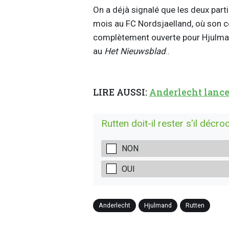
On a déjà signalé que les deux part
mois au FC Nordsjaelland, où son co
complètement ouverte pour Hjulman
au
Het Nieuwsblad
..
LIRE AUSSI:
Anderlecht lance 
Rutten doit-il rester s'il décr
NON
OUI
Anderlecht
Hjulmand
Rutten