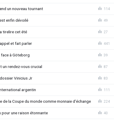
rend un nouveau tournant
114
est enfin dévoilé
49
 tirelire cet été
27
ppel et fait parler
441
d face à Göteborg
39
nt un rendez-vous crucial
87
ossier Vinicius Jr
83
nternational argentin
111
finale de la Coupe du monde comme monnaie d'échange
224
s pour une raison étonnante
40