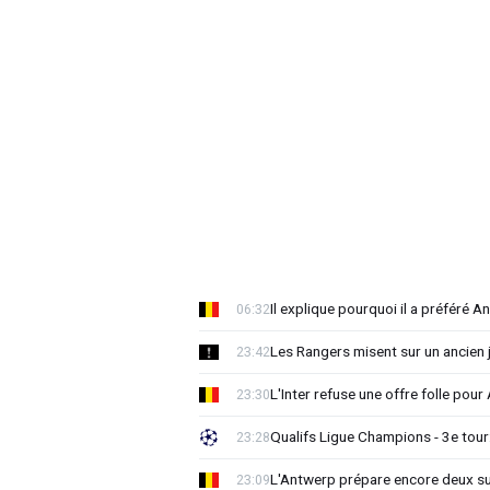
Il explique pourquoi il a préféré 
06:32
Les Rangers misent sur un ancien 
23:42
L'Inter refuse une offre folle pou
23:30
Qualifs Ligue Champions - 3e tour:
23:28
L'Antwerp prépare encore deux su
23:09