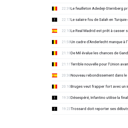
Le feuilleton Adedeji-Sternberg p
22:39
Le salaire fou de Salah en Turquie 
22:17
Le Real Madrid est prêt à casser sa
22:10
Un cadre d'Anderlecht manque à l'a
21:58
De Mil évalue les chances de Gan
21:19
Terrible nouvelle pour l'Union ava
21:11
Nouveau rebondissement dans le d
20:36
Bruges veut frapper fort avec un i
20:10
Désespéré, Infantino utilise la 
19:30
Trossard doit reporter ses début
19:23