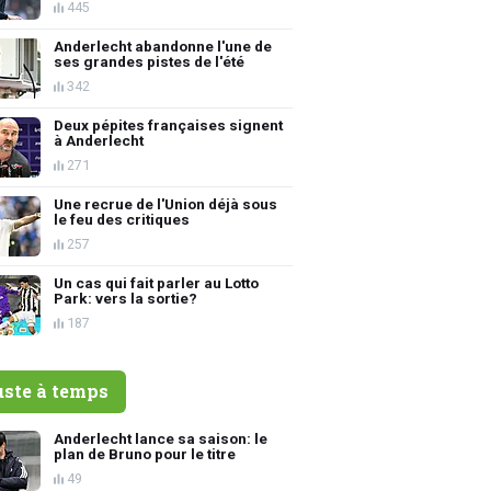
445
Anderlecht abandonne l'une de
ses grandes pistes de l'été
342
Deux pépites françaises signent
à Anderlecht
271
Une recrue de l'Union déjà sous
le feu des critiques
257
Un cas qui fait parler au Lotto
Park: vers la sortie?
187
uste à temps
Anderlecht lance sa saison: le
plan de Bruno pour le titre
49