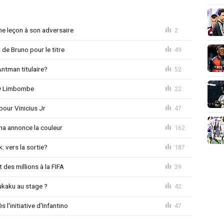
e leçon à son adversaire
2
 de Bruno pour le titre
49
ntman titulaire?
52
ny Limbombe
22
pour Vinicius Jr
47
na annonce la couleur
162
: vers la sortie?
187
 des millions à la FIFA
39
ukaku au stage ?
42
l'initiative d'Infantino
47