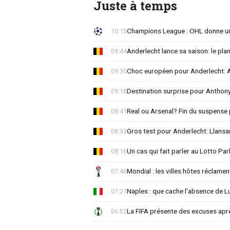
Juste à temps
Champions League : OHL donne un
10:15
Anderlecht lance sa saison: le plan
09:44
Choc européen pour Anderlecht: A
09:30
Destination surprise pour Antho
09:18
Real ou Arsenal? Fin du suspense 
08:41
Gros test pour Anderlecht: Llansa
08:33
Un cas qui fait parler au Lotto Park
08:16
Mondial : les villes hôtes réclament
07:46
Naples : que cache l'absence de L
07:21
La FIFA présente des excuses après 
06:52