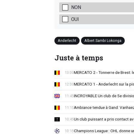
NON
OUI
Anderlecht
Albert Sambi Lokonga
Juste à temps
MERCATO 2 - Tonnerre de Brest: le
13:00
MERCATO 1 - Anderlecht sur la pist
12:00
INCROYABLE Un club de 5e division
11:45
Ambiance tendue à Gand: Vanhaez
11:15
Un club puissant a pris contact 
10:45
Champions League : OHL donne un
10:15