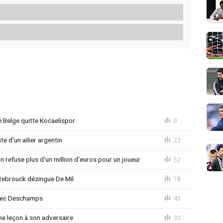
 Belge quitte Kocaelispor
0
e d'un ailier argentin
22
 refuse plus d'un million d'euros pour un joueur
52
ebrouck dézingue De Mil
78
avec Deschamps
43
e leçon à son adversaire
32