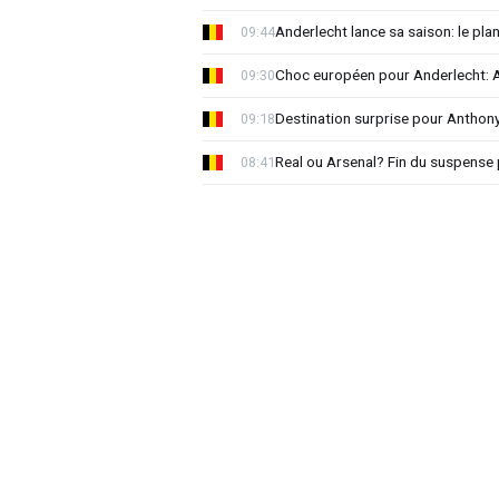
Anderlecht lance sa saison: le plan
09:44
Choc européen pour Anderlecht: A
09:30
Destination surprise pour Antho
09:18
Real ou Arsenal? Fin du suspense 
08:41