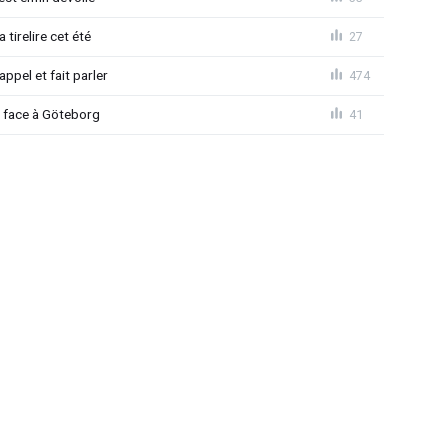
 tirelire cet été
27
ppel et fait parler
474
d face à Göteborg
41