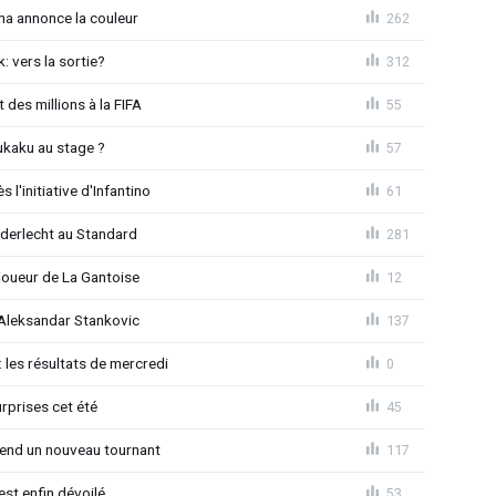
na annonce la couleur
262
: vers la sortie?
312
 des millions à la FIFA
55
ukaku au stage ?
57
l'initiative d'Infantino
61
Anderlecht au Standard
281
joueur de La Gantoise
12
r Aleksandar Stankovic
137
 les résultats de mercredi
0
rprises cet été
45
rend un nouveau tournant
117
est enfin dévoilé
53