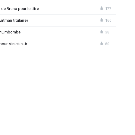
 de Bruno pour le titre
177
ntman titulaire?
160
ny Limbombe
38
pour Vinicius Jr
80