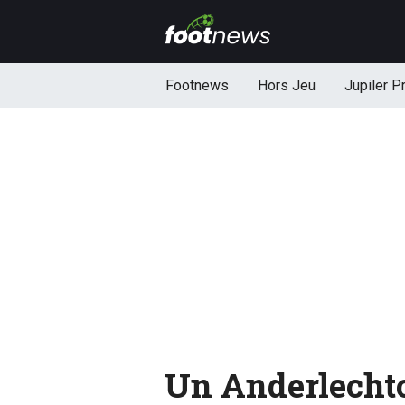
Footnews
Hors Jeu
Jupiler P
Un Anderlechto