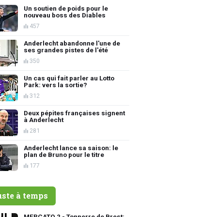
Un soutien de poids pour le
nouveau boss des Diables
457
Anderlecht abandonne l'une de
ses grandes pistes de l'été
350
Un cas qui fait parler au Lotto
Park: vers la sortie?
312
Deux pépites françaises signent
à Anderlecht
281
Anderlecht lance sa saison: le
plan de Bruno pour le titre
177
uste à temps
MERCATO 2 - Tonnerre de Brest: