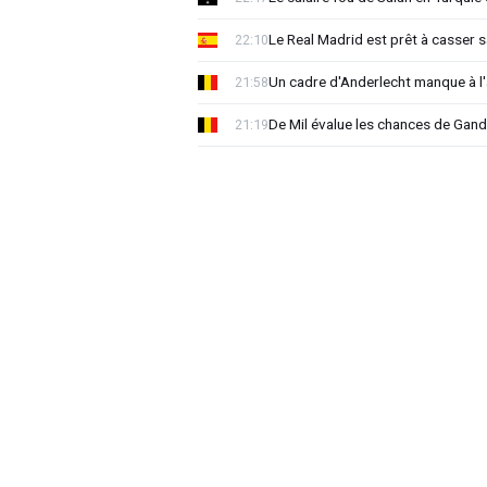
Le Real Madrid est prêt à casser sa
22:10
Un cadre d'Anderlecht manque à l'a
21:58
De Mil évalue les chances de Gan
21:19