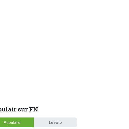
ulair sur FN
Populaire
Le vote