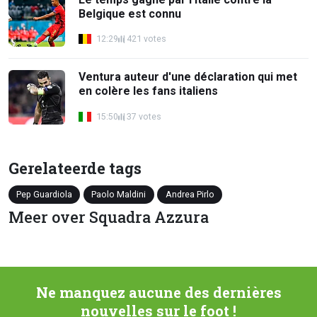
Belgique est connu
12:29
421 votes
Ventura auteur d'une déclaration qui met
en colère les fans italiens
15:50
37 votes
Gerelateerde tags
Pep Guardiola
Paolo Maldini
Andrea Pirlo
Meer over Squadra Azzura
Ne manquez aucune des dernières
nouvelles sur le foot !