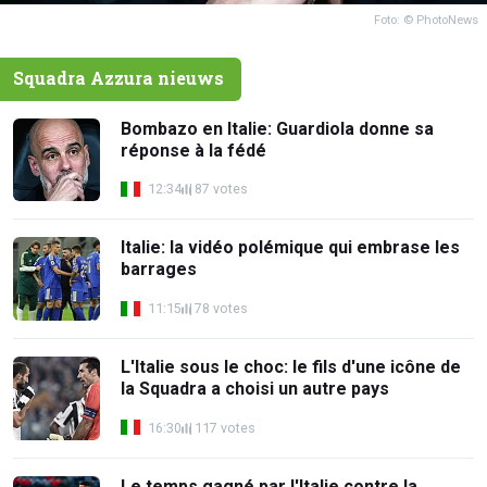
Foto: © PhotoNews
Squadra Azzura nieuws
Bombazo en Italie: Guardiola donne sa
réponse à la fédé
12:34
87 votes
Italie: la vidéo polémique qui embrase les
barrages
11:15
78 votes
L'Italie sous le choc: le fils d'une icône de
la Squadra a choisi un autre pays
16:30
117 votes
Le temps gagné par l'Italie contre la