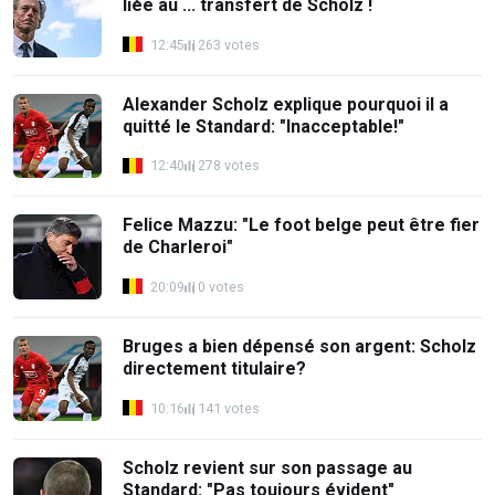
liée au ... transfert de Scholz !
12:45
263 votes
Alexander Scholz explique pourquoi il a
quitté le Standard: "Inacceptable!"
12:40
278 votes
Felice Mazzu: "Le foot belge peut être fier
de Charleroi"
20:09
0 votes
Bruges a bien dépensé son argent: Scholz
directement titulaire?
10:16
141 votes
Scholz revient sur son passage au
Standard: "Pas toujours évident"