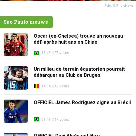
Foto: © PhotoNews
Sao Paulo nieuws
Oscar (ex-Chelsea) trouve un nouveau
défi après huit ans en Chine
16:45
27 votes
Un milieu de terrain équatorien pourrait
débarquer au Club de Bruges
14:14
45 votes
OFFICIEL James Rodriguez signe au Brésil
08:43
17 votes
OFFICIEL Dani Alvés est libre