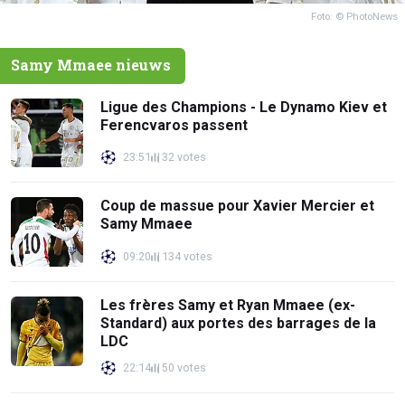
Foto: © PhotoNews
Samy Mmaee nieuws
Ligue des Champions - Le Dynamo Kiev et
Ferencvaros passent
23:51
32 votes
Coup de massue pour Xavier Mercier et
Samy Mmaee
09:20
134 votes
Les frères Samy et Ryan Mmaee (ex-
Standard) aux portes des barrages de la
LDC
22:14
50 votes