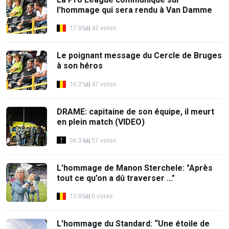
l'hommage qui sera rendu à Van Damme
17:00
42 votes
Le poignant message du Cercle de Bruges
à son héros
10:21
47 votes
DRAME: capitaine de son équipe, il meurt
en plein match (VIDEO)
06:34
57 votes
L'hommage de Manon Sterchele: "Après
tout ce qu’on a dû traverser ..."
12:03
0 votes
L'hommage du Standard: “Une étoile de