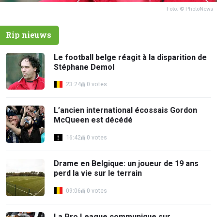
Foto: © PhotoNews
Rip nieuws
Le football belge réagit à la disparition de
Stéphane Demol
23:24
0 votes
L’ancien international écossais Gordon
McQueen est décédé
16:42
0 votes
Drame en Belgique: un joueur de 19 ans
perd la vie sur le terrain
09:06
0 votes
La Pro League communique sur