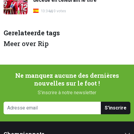
décédé en célébrant le titre
13:34
0 votes
Gerelateerde tags
Meer over Rip
Ne manquez aucune des dernières
nouvelles sur le foot !
S'inscrire à notre newsletter
S'inscrire