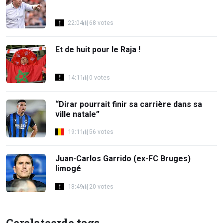
22:04
68 votes
Et de huit pour le Raja !
14:11
0 votes
“Dirar pourrait finir sa carrière dans sa
ville natale”
19:11
56 votes
Juan-Carlos Garrido (ex-FC Bruges)
limogé
13:49
20 votes
Gerelateerde tags