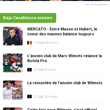
Foto: © PhotoNews
Raja Casablanca nieuws
MERCATO - Entre Mason et Hubert, le
coeur des mauves balance toujours
11:55
240 votes
L'ancien club de Marc Wimots relance la
Botola Pro
22:35
20 votes
La remontée de l'ancien club de Wilmots
22:33
160 votes
Cette fois pour Wilmots, c'est officiel