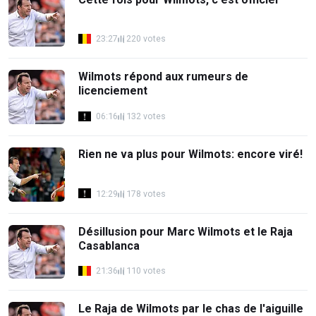
23:27
220 votes
Wilmots répond aux rumeurs de
licenciement
06:16
132 votes
Rien ne va plus pour Wilmots: encore viré!
12:29
178 votes
Désillusion pour Marc Wilmots et le Raja
Casablanca
21:36
110 votes
Le Raja de Wilmots par le chas de l'aiguille