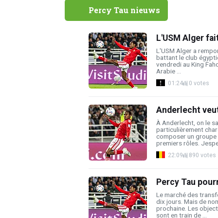
Percy Tau nieuws
L'USM Alger fai
L'USM Alger a remport
battant le club égypt
vendredi au King Fahd
Arabie ...
01:24
0 votes
Anderlecht veut
À Anderlecht, on le sa
particulièrement char
composer un groupe c
premiers rôles. Jesper
22:09
890 votes
Percy Tau pourr
Le marché des transf
dix jours. Mais de no
prochaine. Les object
sont en train de ...