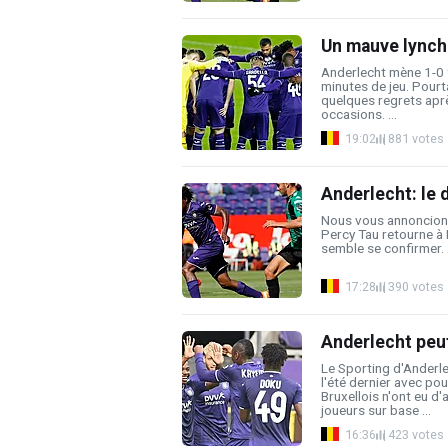
Un mauve lynché 
Anderlecht mène 1-0 
minutes de jeu. Pourta
quelques regrets apr
occasions. ...
19:02
881 votes
Anderlecht: le 
Nous vous annoncions 
Percy Tau retourne à 
semble se confirmer. .
17:28
390 votes
Anderlecht peut 
Le Sporting d'Anderle
l'été dernier avec pou
Bruxellois n'ont eu d'
joueurs sur base ...
16:36
423 votes