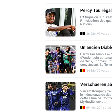
Percy Tau régal
L'Afrique du Sud s'e
Principe lors des qua
Nations. ...
16:08
97 votes
Un ancien Diab
Percy Tau semble avoi
d’Anderlecht cette sa
de Genk, Thomas Buffe
convaincant. Buffel est
14:58
70 votes
Verschaeren ab
Vincent Kompany n'a p
le même onze de dépar
cette semaine. Contre
Mykhaylichenko ...
09:46
224 votes