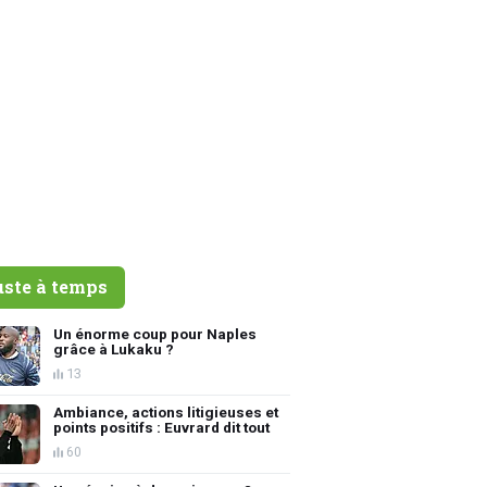
uste à temps
Un énorme coup pour Naples
grâce à Lukaku ?
13
Ambiance, actions litigieuses et
points positifs : Euvrard dit tout
60