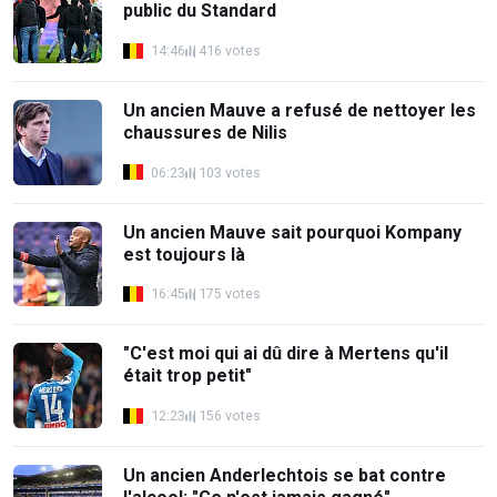
public du Standard
14:46
416 votes
Un ancien Mauve a refusé de nettoyer les
chaussures de Nilis
06:23
103 votes
Un ancien Mauve sait pourquoi Kompany
est toujours là
16:45
175 votes
"C'est moi qui ai dû dire à Mertens qu'il
était trop petit"
12:23
156 votes
Un ancien Anderlechtois se bat contre