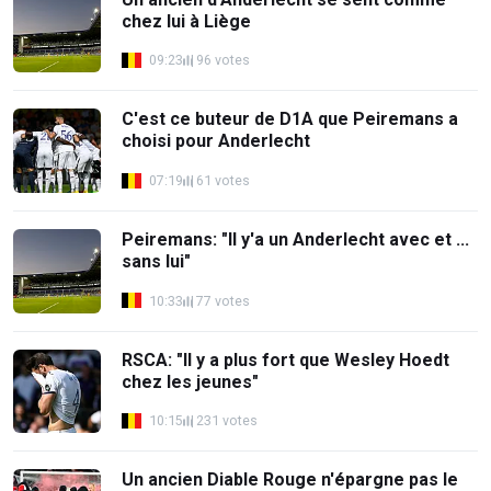
chez lui à Liège
09:23
96 votes
C'est ce buteur de D1A que Peiremans a
choisi pour Anderlecht
07:19
61 votes
Peiremans: "Il y'a un Anderlecht avec et ...
sans lui"
10:33
77 votes
RSCA: "Il y a plus fort que Wesley Hoedt
chez les jeunes"
10:15
231 votes
Un ancien Diable Rouge n'épargne pas le