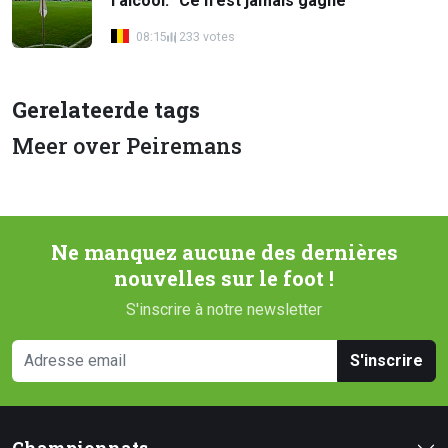
l'alcool: "Ce n'est jamais gagné"
08:15
233 votes
Gerelateerde tags
Meer over Peiremans
Ne manquez aucune des dernières
nouvelles sur le foot !
S'inscrire à notre newsletter
S'inscrire