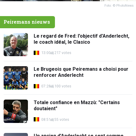
Foto: © PhotoNews
Peiremans nieuws
Le regard de Fred: l'objectif d'Anderlecht,
le coach idéal, le Clasico
13:00
217 votes
Le Brugeois que Peiremans a choisi pour
renforcer Anderlecht
07:28
100 votes
Totale confiance en Mazzù: "Certains
doutaient"
08:51
55 votes
Un ancien d'Anderlecht se sent comme