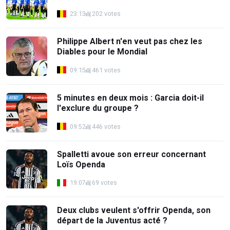
23:13
202 votes
Philippe Albert n'en veut pas chez les
Diables pour le Mondial
09:15
461 votes
5 minutes en deux mois : Garcia doit-il
l'exclure du groupe ?
09:52
446 votes
Spalletti avoue son erreur concernant
Loïs Openda
19:07
69 votes
Deux clubs veulent s'offrir Openda, son
départ de la Juventus acté ?