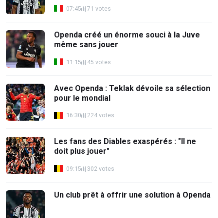
07:45
71 votes
Openda créé un énorme souci à la Juve
même sans jouer
11:15
45 votes
Avec Openda : Teklak dévoile sa sélection
pour le mondial
16:30
224 votes
Les fans des Diables exaspérés : "Il ne
doit plus jouer"
09:15
302 votes
Un club prêt à offrir une solution à Openda