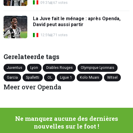
09:31
67 votes
La Juve fait le ménage : après Openda,
David peut aussi partir
12:59
71 votes
Gerelateerde tags
Juventus
Lyon
Diables Rouges
Olympique Lyonnais
Garcia
Spalletti
OL
Ligue 1
Kolo Muani
Witsel
Meer over Openda
Ne manquez aucune des dernières
nouvelles sur le foot !