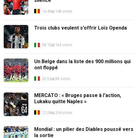
silence
14:43
148 votes
Trois clubs veulent s'offrir Loïs Openda
08:15
163 votes
Un Belge dans la liste des 900 millions qui
ont floppé
20:52
80 votes
MERCATO : « Bruges passe à l'action,
Lukaku quitte Naples »
12:08
204 votes
Mondial : un pilier des Diables poussé vers
la sortie