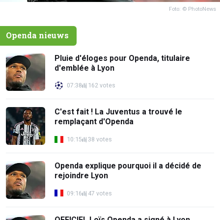
Foto: © PhotoNews
Openda nieuws
Pluie d'éloges pour Openda, titulaire
d'emblée à Lyon
07:38
162 votes
C'est fait ! La Juventus a trouvé le
remplaçant d'Openda
10:15
38 votes
Openda explique pourquoi il a décidé de
rejoindre Lyon
09:16
47 votes
OFFICIEL Loïs Openda a signé à Lyon