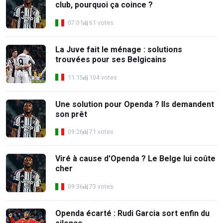
club, pourquoi ça coince ?
07:01
61 votes
La Juve fait le ménage : solutions
trouvées pour ses Belgicains
11:15
104 votes
Une solution pour Openda ? Ils demandent
son prêt
09:26
71 votes
Viré à cause d'Openda ? Le Belge lui coûte
cher
09:36
73 votes
Openda écarté : Rudi Garcia sort enfin du