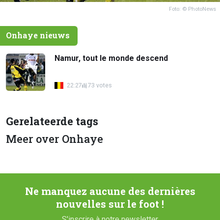
Foto: © PhotoNews
Onhaye nieuws
Namur, tout le monde descend
22:27
73 votes
Gerelateerde tags
Meer over Onhaye
Ne manquez aucune des dernières
nouvelles sur le foot !
S'inscrire à notre newsletter