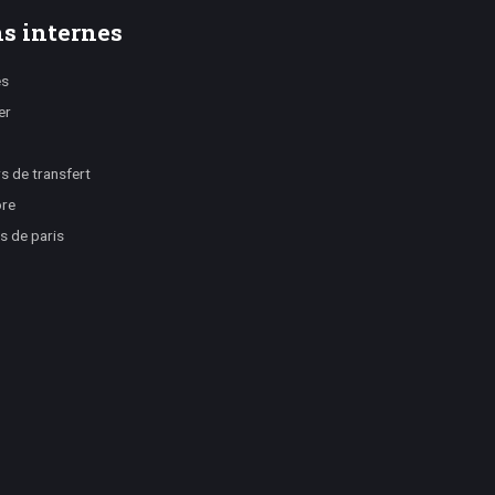
s internes
es
er
 de transfert
ore
s de paris