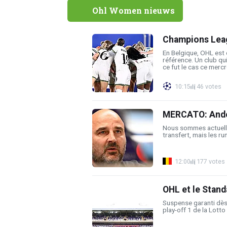
Ohl Women nieuws
Champions Leag
En Belgique, OHL est
référence. Un club qu
ce fut le cas ce mercre
10:15
46 votes
MERCATO: Ander
Nous sommes actuell
transfert, mais les ru
12:00
177 votes
OHL et le Stand
Suspense garanti dès
play-off 1 de la Lotto