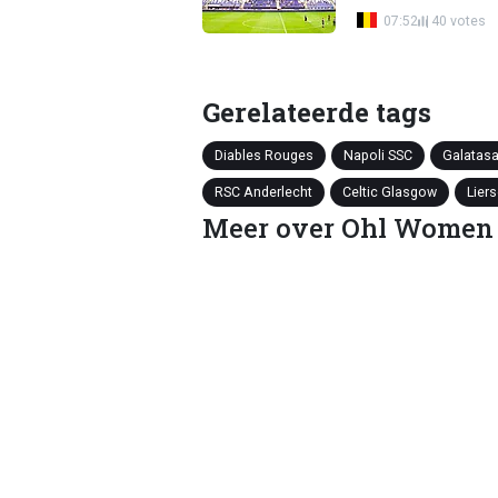
07:52
40 votes
Gerelateerde tags
Diables Rouges
Napoli SSC
Galatasa
RSC Anderlecht
Celtic Glasgow
Lier
Meer over Ohl Women