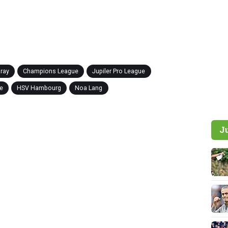
ray
Champions League
Jupiler Pro League
se
HSV Hambourg
Noa Lang
J