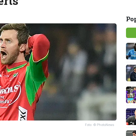
erts
Pop
Foto: © PhotoNews