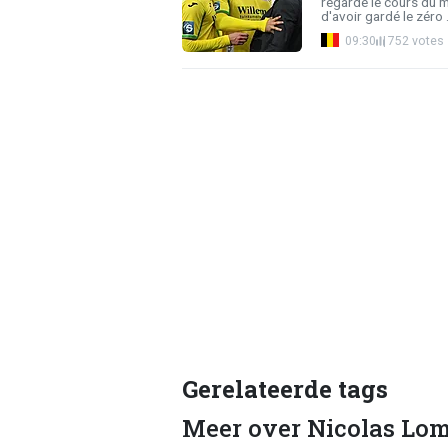
regarde le cours du 
d'avoir gardé le zéro .
09:30
752 votes
Gerelateerde tags
Meer over Nicolas Lom