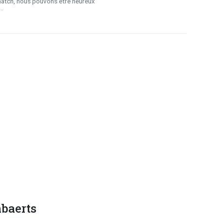
match, nous pouvons être heureux
..
baerts