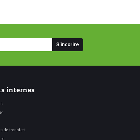
S'inscrire
s internes
es
er
 de transfert
ore