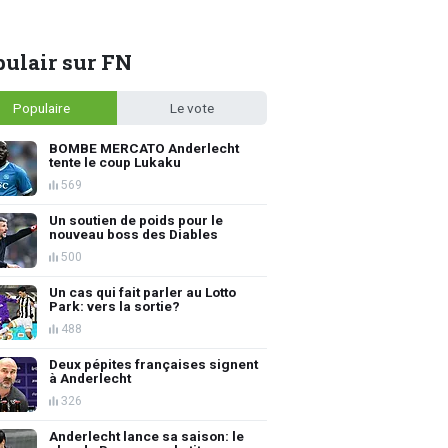
ulair sur FN
Populaire
Le vote
BOMBE MERCATO Anderlecht
tente le coup Lukaku
569
Un soutien de poids pour le
nouveau boss des Diables
500
Un cas qui fait parler au Lotto
Park: vers la sortie?
488
Deux pépites françaises signent
à Anderlecht
326
Anderlecht lance sa saison: le