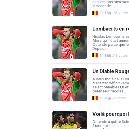
ne s'est pas bien pas
la seconde ...
08:17
185 votes
Lombaerts en ro
Nicolas Lombaerts est
Alors qu'il était anno
Ostende parce que le 
Depuis, ...
14:18
513 votes
Un Diable Rouge
A deux mois de la Co
d'écarter définitiveme
sélectionnables.En eff
défenseur Nicolas ...
15:46
92 votes
Voilà pourquoi 
Ostende a quitté Scle
Standard fulminait, le