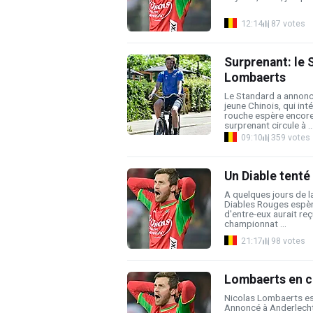
12:14
87 votes
Surprenant: le 
Lombaerts
Le Standard a annonc
jeune Chinois, qui int
rouche espère encore
surprenant circule à ..
09:10
359 votes
Un Diable tenté
A quelques jours de la
Diables Rouges espère
d'entre-eux aurait re
championnat ...
21:17
98 votes
Lombaerts en c
Nicolas Lombaerts est
Annoncé à Anderlecht,