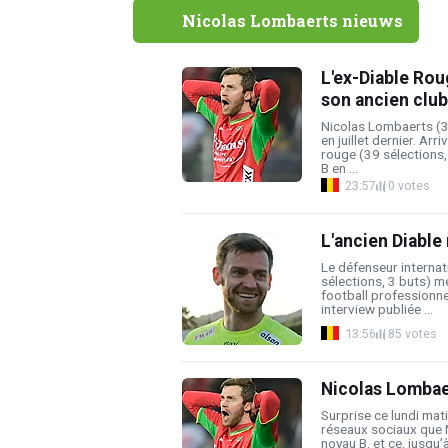
Nicolas Lombaerts nieuws
L'ex-Diable Rou
son ancien club
Nicolas Lombaerts (36
en juillet dernier. Arr
rouge (39 sélections,
B en ...
23:57
0 votes
L'ancien Diable
Le défenseur internat
sélections, 3 buts) m
football professionnel
interview publiée ...
13:56
85 votes
Nicolas Lombaer
Surprise ce lundi ma
réseaux sociaux que 
noyau B, et ce, jusqu’à