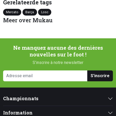
Gerelateerde tags
Mercato
Barça
Losc
Meer over Mukau
Ne manquez aucune des dernières
nouvelles sur le foot !
S'inscrire à notre newsletter
S'inscrire
Championnats
Information