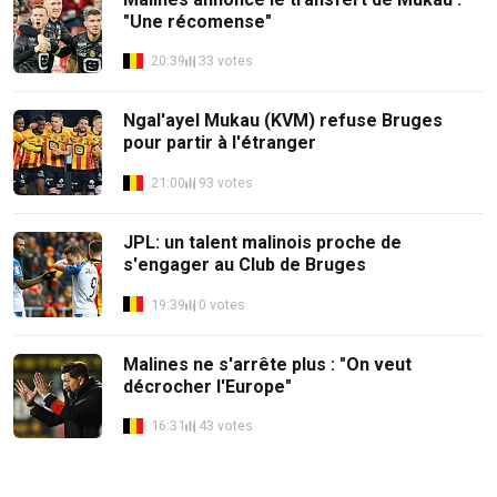
"Une récomense"
20:39
33 votes
Ngal'ayel Mukau (KVM) refuse Bruges
pour partir à l'étranger
21:00
93 votes
JPL: un talent malinois proche de
s'engager au Club de Bruges
19:39
0 votes
Malines ne s'arrête plus : "On veut
décrocher l'Europe"
16:31
43 votes