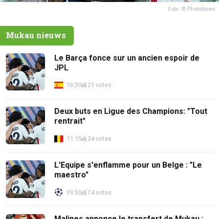
Foto: © PhotoNews
Mukau nieuws
Le Barça fonce sur un ancien espoir de
JPL
16:30
21 votes
Deux buts en Ligue des Champions: "Tout
rentrait"
11:15
24 votes
L'Equipe s'enflamme pour un Belge : "Le
maestro"
09:50
74 votes
Malines annonce le transfert de Mukau :