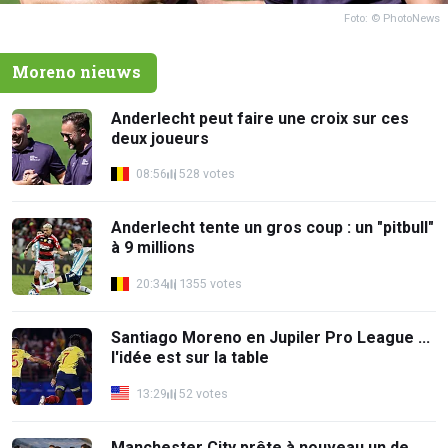
Foto: © PhotoNews
Moreno nieuws
Anderlecht peut faire une croix sur ces
deux joueurs
08:56
528 votes
Anderlecht tente un gros coup : un "pitbull"
à 9 millions
20:34
1355 votes
Santiago Moreno en Jupiler Pro League ...
l'idée est sur la table
13:29
52 votes
Manchester City prête à nouveau un de