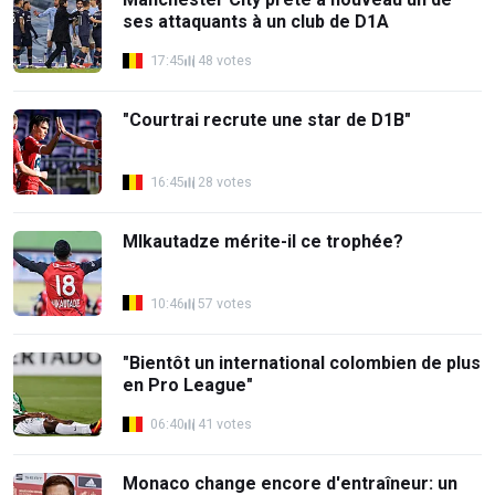
ses attaquants à un club de D1A
17:45
48 votes
"Courtrai recrute une star de D1B"
16:45
28 votes
MIkautadze mérite-il ce trophée?
10:46
57 votes
"Bientôt un international colombien de plus
en Pro League"
06:40
41 votes
Monaco change encore d'entraîneur: un