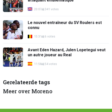
attaquant emblématique
20:07
341 votes
Le nouvel entraîneur du SV Roulers est
connu
15:31
6 votes
Avant Eden Hazard, Julen Lopetegui veut
un autre joueur au Real
11:58
54 votes
Gerelateerde tags
Meer over Moreno