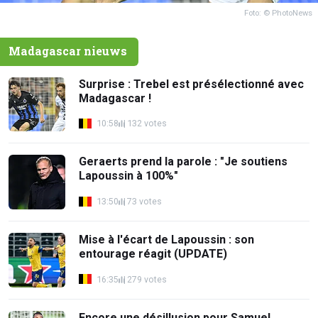
Foto: © PhotoNews
Madagascar nieuws
Surprise : Trebel est présélectionné avec
Madagascar !
10:58
132 votes
Geraerts prend la parole : "Je soutiens
Lapoussin à 100%"
13:50
73 votes
Mise à l'écart de Lapoussin : son
entourage réagit (UPDATE)
16:35
279 votes
Encore une désillusion pour Samuel