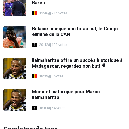
Barea
12:46
714 votes
Bolasie manque son tir au but, le Congo
éliminé de la CAN
20:42
123 votes
Ilaimaharitra offre un succès historique à
Madagascar, regardez son but! 🎥
18:39
0 votes
Moment historique pour Marco
Ilaimaharitra!
18:01
64 votes
Gerelateerde tags