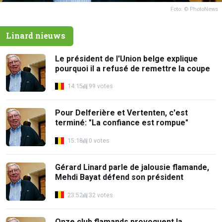
Foto: © PhotoNews
Linard nieuws
Le président de l'Union belge explique
pourquoi il a refusé de remettre la coupe
14:15
99 votes
Pour Delferière et Vertenten, c'est
terminé: "La confiance est rompue"
15:18
0 votes
Gérard Linard parle de jalousie flamande,
Mehdi Bayat défend son président
23:52
32 votes
Onze club flamands provoquent la