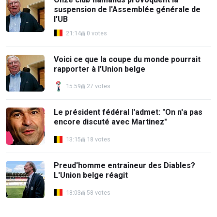
suspension de l'Assemblée générale de
l'UB
21:14
0 votes
Voici ce que la coupe du monde pourrait
rapporter à l'Union belge
15:59
27 votes
Le président fédéral l'admet: "On n'a pas
encore discuté avec Martinez"
13:15
18 votes
Preud'homme entraîneur des Diables?
L'Union belge réagit
18:03
58 votes