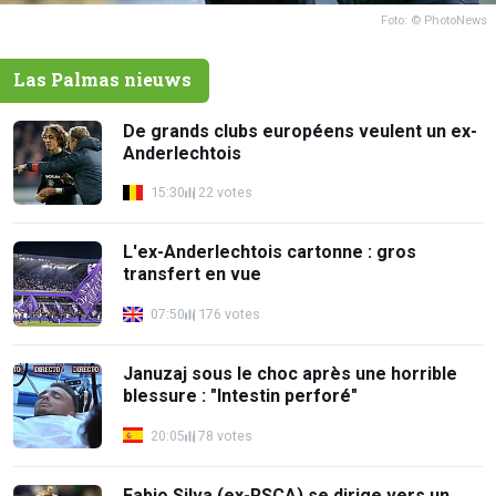
Foto: © PhotoNews
Las Palmas nieuws
De grands clubs européens veulent un ex-
Anderlechtois
15:30
22 votes
L'ex-Anderlechtois cartonne : gros
transfert en vue
07:50
176 votes
Januzaj sous le choc après une horrible
blessure : "Intestin perforé"
20:05
78 votes
Fabio Silva (ex-RSCA) se dirige vers un