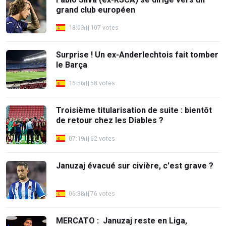
grand club européen
18:03
107 votes
Surprise ! Un ex-Anderlechtois fait tomber
le Barça
16:56
58 votes
Troisième titularisation de suite : bientôt
de retour chez les Diables ?
07:19
62 votes
Januzaj évacué sur civière, c'est grave ?
06:38
76 votes
MERCATO : Januzaj reste en Liga,