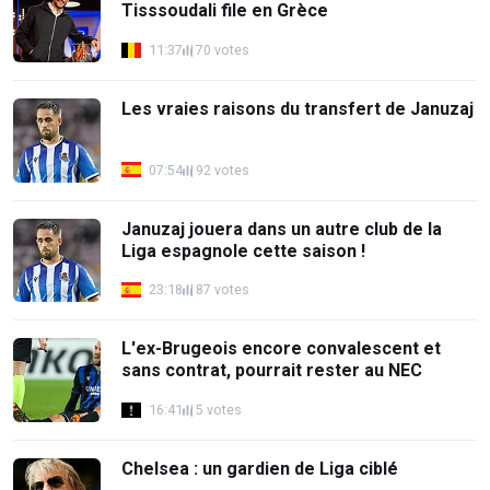
Tisssoudali file en Grèce
11:37
70 votes
Les vraies raisons du transfert de Januzaj
07:54
92 votes
Januzaj jouera dans un autre club de la
Liga espagnole cette saison !
23:18
87 votes
L'ex-Brugeois encore convalescent et
sans contrat, pourrait rester au NEC
16:41
5 votes
Chelsea : un gardien de Liga ciblé