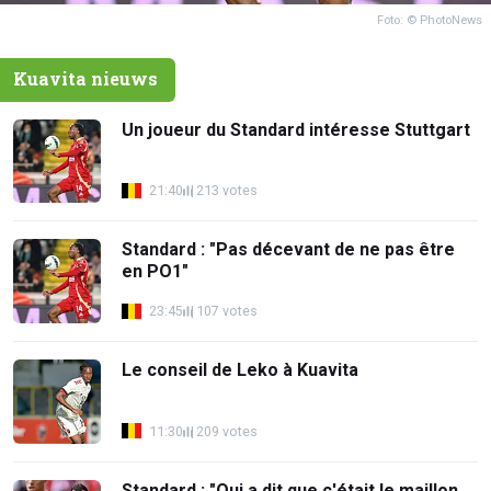
Foto: © PhotoNews
Kuavita nieuws
Un joueur du Standard intéresse Stuttgart
21:40
213 votes
Standard : "Pas décevant de ne pas être
en PO1"
23:45
107 votes
Le conseil de Leko à Kuavita
11:30
209 votes
Standard : "Qui a dit que c'était le maillon