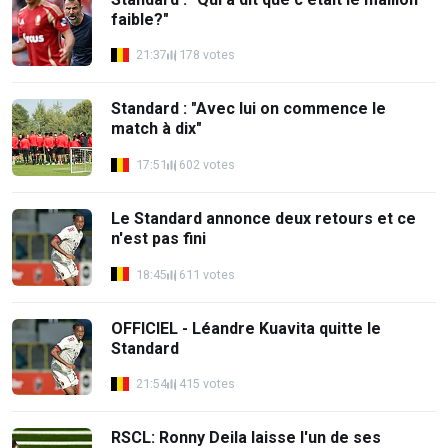
faible?"
21:37
178 votes
Standard : "Avec lui on commence le
match à dix"
17:51
602 votes
Le Standard annonce deux retours et ce
n'est pas fini
18:45
611 votes
OFFICIEL - Léandre Kuavita quitte le
Standard
21:54
415 votes
RSCL: Ronny Deila laisse l'un de ses