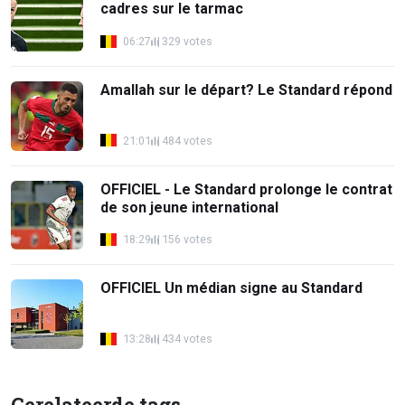
cadres sur le tarmac
06:27
329 votes
Amallah sur le départ? Le Standard répond
21:01
484 votes
OFFICIEL - Le Standard prolonge le contrat
de son jeune international
18:29
156 votes
OFFICIEL Un médian signe au Standard
13:28
434 votes
Gerelateerde tags