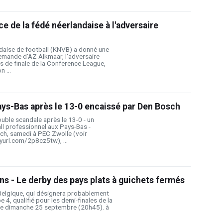
e de la fédé néerlandaise à l'adversaire
ndaise de football (KNVB) a donné une
demande d'AZ Alkmaar, l'adversaire
s de finale de la Conference League,
 ...
ys-Bas après le 13-0 encaissé par Den Bosch
uble scandale après le 13-0 - un
ll professionnel aux Pays-Bas -
ch, samedi à PEC Zwolle (voir
yurl.com/2p8cz5tw), ...
ns - Le derby des pays plats à guichets fermés
Belgique, qui désignera probablement
 4, qualifié pour les demi-finales de la
 le dimanche 25 septembre (20h45). à