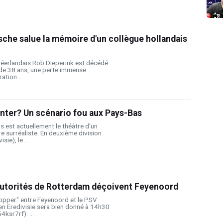
che salue la mémoire d'un collègue hollandais
 néerlandais Rob Dieperink est décédé
 de 38 ans, une perte immense
ation ...
nter? Un scénario fou aux Pays-Bas
s est actuellement le théâtre d'un
e surréaliste. En deuxième division
ie), le ...
 autorités de Rotterdam déçoivent Feyenoord
topper" entre Feyenoord et le PSV
n Eredivisie sera bien donné à 14h30
4ksr7rf). ...