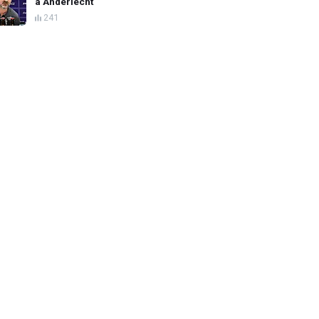
à Anderlecht
241