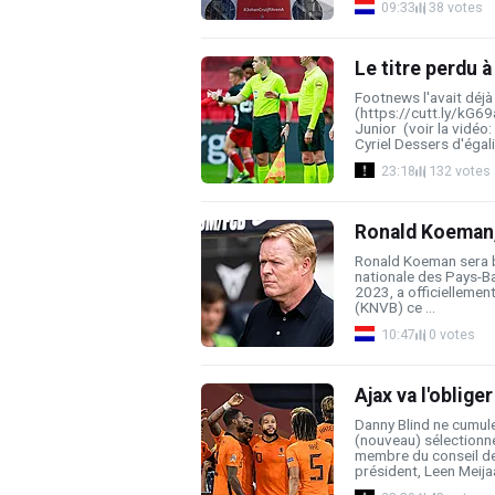
09:33
38 votes
Le titre perdu à
Footnews l'avait déjà
(https://cutt.ly/kG69
Junior (voir la vidéo:
Cyriel Dessers d'égalis
23:18
132 votes
Ronald Koeman, c
Ronald Koeman sera bi
nationale des Pays-Ba
2023, a officiellemen
(KNVB) ce ...
10:47
0 votes
Ajax va l'oblige
Danny Blind ne cumule
(nouveau) sélectionne
membre du conseil de 
président, Leen Meijaar