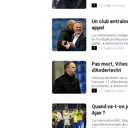
14:15
12 votes
Un club entraîn
appel
La commission indépen
le football professio
juillet, a annoncé la fé
10:56
24 votes
Pas mort, Vitess
d'Anderlecht
Vitesse Arnhem sera 
l'ancien T1 d'Anderle
prochaine, a annoncé m
11:23
23 votes
Quand va-t-on j
Ajax ?
La rencontre RKC Waal
septième journée du 