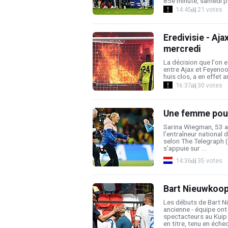
85e minute, samedi pa
14:45
21 votes
Eredivisie - Aj
mercredi
La décision que l'on e
entre Ajax et Feyenoo
huis clos, a en effet a
16:37
30 votes
Une femme pour
Sarina Wiegman, 53 an
l'entraîneur national
selon The Telegraph (
s'appuie sur ...
14:36
35 votes
Bart Nieuwkoop
Les débuts de Bart N
ancienne - équipe on
spectacteurs au Kuip
en titre, tenu en échec,