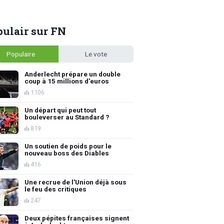
ulair sur FN
Populaire
Le vote
Anderlecht prépare un double
coup à 15 millions d'euros
1106
Un départ qui peut tout
bouleverser au Standard ?
819
Un soutien de poids pour le
nouveau boss des Diables
416
Une recrue de l'Union déjà sous
le feu des critiques
247
Deux pépites françaises signent