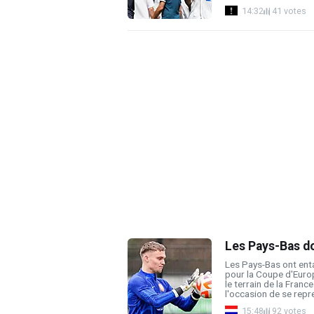
14:32
41 votes
Les Pays-Bas d
Les Pays-Bas ont ent
pour la Coupe d'Euro
le terrain de la Franc
l'occasion de se repre
15:48
92 votes