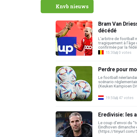
Knvb nieuws
Bram Van Driess
décédé
L'arbitre de football
tragiquement à l'âge
confirmée par la fédér
15:30
0 votes
Perdre pour mo
Le football néerlandai
scénario réglementair
(Keuken Kampioen Divis
19:50
47 votes
Eredivisie: les
Le coup d'envoi du "
Eindhoven dimanche e
(https://tinyurl.com/5