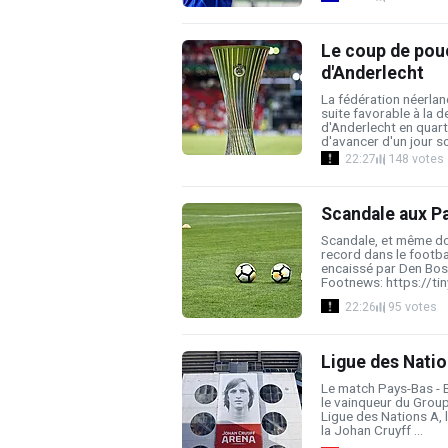
Le coup de pouc
d'Anderlecht
La fédération néerla
suite favorable à la 
d'Anderlecht en quart
d'avancer d'un jour son
22:27
148 votes
Scandale aux Pa
Scandale, et même do
record dans le footba
encaissé par Den Bos
Footnews: https://tin
22:26
95 votes
Ligue des Natio
Le match Pays-Bas - 
le vainqueur du Groupe
Ligue des Nations A,
la Johan Cruyff ...