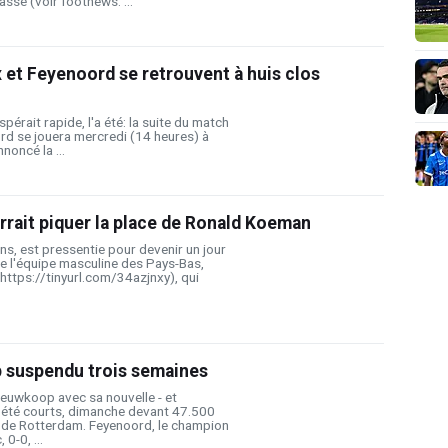
ssé (voir footnews: ...
ax et Feyenoord se retrouvent à huis clos
spérait rapide, l'a été: la suite du match
rd se jouera mercredi (14 heures) à
nnoncé la ...
rait piquer la place de Ronald Koeman
s, est pressentie pour devenir un jour
 de l'équipe masculine des Pays-Bas,
https://tinyurl.com/34azjnxy), qui
 suspendu trois semaines
ieuwkoop avec sa nouvelle - et
t été courts, dimanche devant 47.500
 de Rotterdam. Feyenoord, le champion
 0-0, ...