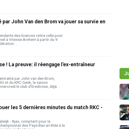
é par John Van den Brom va jouer sa survie en
dante des licences retire celle pour
nnel à Vitesse Arnhem à partir du 9
dération ...
e ! La preuve: il réengage l'ex-entraîneur
J
entraîné par John van den Brom,
cht et du KRC Genk, la saison
ercredi le club d'Eredivisie, déjà ...
ouer les 5 dernières minutes du match RKC -
wijk - Ajax, comptant pour la
championnat des Pays-Bas arrêtée à la