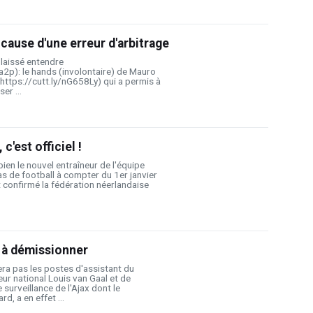
 cause d'une erreur d'arbitrage
 laissé entendre
a2p): le hands (involontaire) de Mauro
 https://cutt.ly/nG658Ly) qui a permis à
er ...
'est officiel !
en le nouvel entraîneur de l'équipe
s de football à compter du 1er janvier
t confirmé la fédération néerlandaise
r à démissionner
ra pas les postes d'assistant du
ur national Louis van Gaal et de
surveillance de l'Ajax dont le
d, a en effet ...